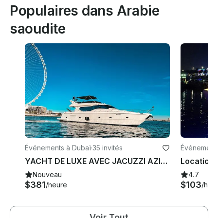
Populaires dans Arabie
saoudite
Événements à Dubaï
·
35 invités
Événements
YACHT DE LUXE AVEC JACUZZI AZIMUT DE 82 PIEDS À DUBAÏ
Nouveau
4.7
$381
$103
/heure
/heu
Voir Tout