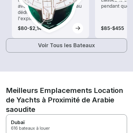
avec une location de bateau
pendant que 
dédiée au tourisme et à
l'exploration
$80-$2,145
$85-$455
Voir Tous les Bateaux
Meilleurs Emplacements Location
de Yachts à Proximité de Arabie
saoudite
Dubaï
616 bateaux à louer