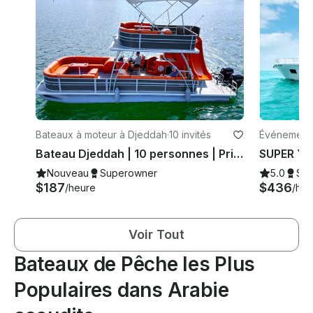
Bateaux à moteur à Djeddah
·
10 invités
Événements
Bateau Djeddah | 10 personnes | Prix à partir de 1 250 SAR | Bateau | 10 PERSONNES | 1 250 SAR
Nouveau
Superowner
5.0
Su
$187
$436
/heure
/heu
Voir Tout
Bateaux de Pêche les Plus
Populaires dans Arabie