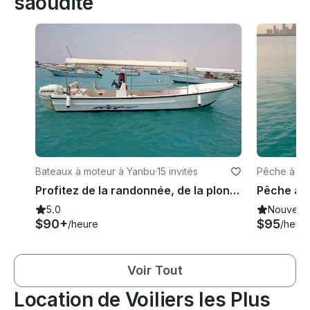
saoudite
Bateaux à moteur à Yanbu
·
15 invités
Pêche à Du
Profitez de la randonnée, de la plongée avec tuba et de la pêche à Yanbu Al Madinah, en Arabie Saoudite
5.0
Nouveau
$90+
$95
/heure
/heur
Voir Tout
Location de Voiliers les Plus