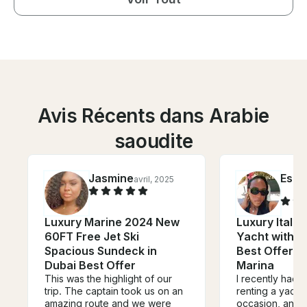
Avis Récents dans Arabie
saoudite
Jasmine
Esth
avril, 2025
Luxury Marine 2024 New
Luxury Italia
60FT Free Jet Ski
Yacht with FR
Spacious Sundeck in
Best Offer f
Dubai Best Offer
Marina
This was the highlight of our
I recently had 
trip. The captain took us on an
renting a yacht 
amazing route and we were
occasion, and i