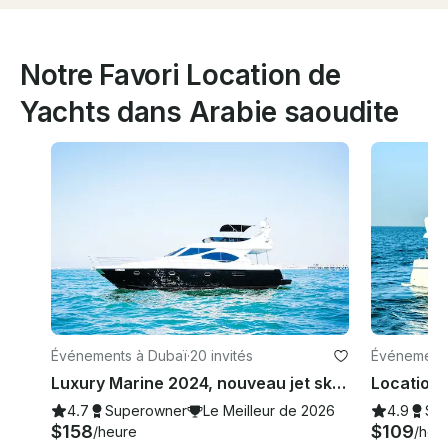
Notre Favori Location de
Yachts dans Arabie saoudite
Événements à Dubaï
·
20 invités
Événements
Luxury Marine 2024, nouveau jet ski gratuit, terrasse ensoleillée spacieuse de 60 pieds à Dubaï, meilleure offre
4.7
Superowner
Le Meilleur de 2026
4.9
Su
$158
$109
/heure
/heu