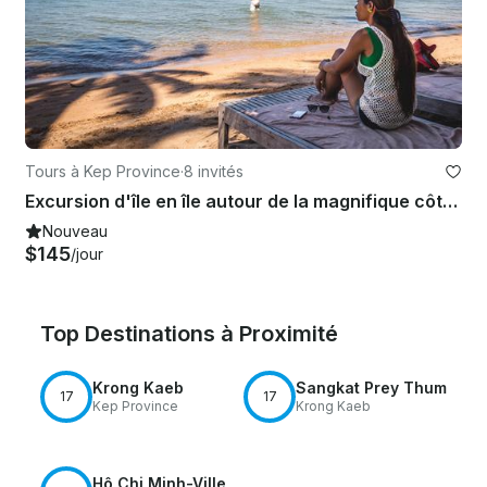
Tours à Kep Province
·
8 invités
Excursion d'île en île autour de la magnifique côte de Kep
Nouveau
$145
/jour
Top Destinations à Proximité
Krong Kaeb
Sangkat Prey Thum
17
17
Kep Province
Krong Kaeb
Hô Chi Minh-Ville