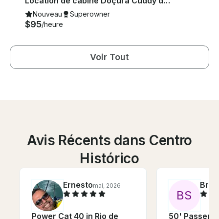
Location de cabine Doçura Cuddy de 21 pieds à Paraty, au Brésil, idéale pour les couples
Nouveau
Superowner
$95
/heure
Voir Tout
Avis Récents dans Centro
Histórico
Ernesto
Brya
mai, 2026
B
S
Power Cat 40 in Rio de
50' Passenge