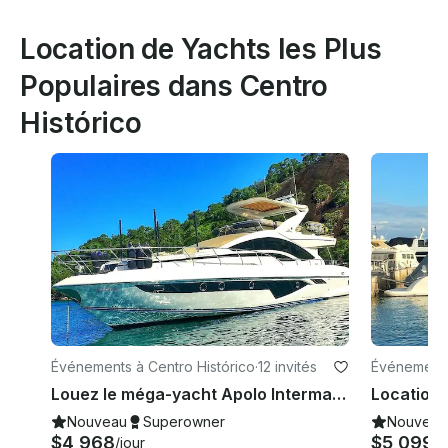
Location de Yachts les Plus
Populaires dans Centro
Histórico
Événements à Centro Histórico
·
12 invités
Événements
Louez le méga-yacht Apolo Intermarine Power de 80 pieds à Paraty, Rio de Janeiro
Nouveau
Superowner
Nouveau
$4,968
$5,099
/jour
/j