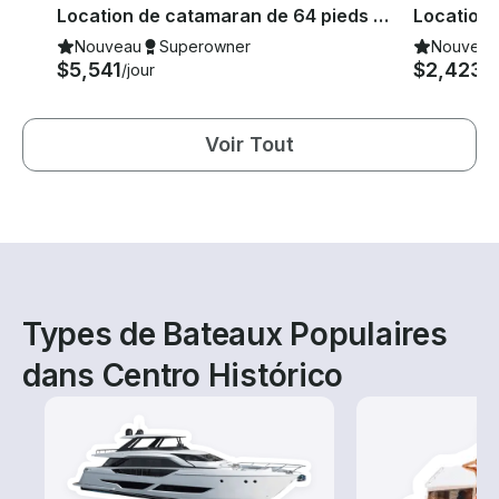
ico
ico
Location de catamaran de 64 pieds à Paraty, Brésil
Nouveau
Superowner
Nouveau
$5,541
$2,423
/jour
/j
Voir Tout
Types de Bateaux Populaires
dans Centro Histórico