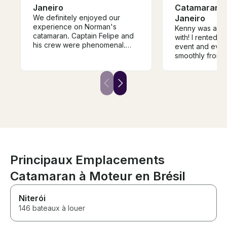
Janeiro
Catamaran in
We definitely enjoyed our
Janeiro
experience on Norman's
Kenny was ama
catamaran. Captain Felipe and
with! I rented h
his crew were phenomenal.
event and ever
Great service and food. I have
smoothly from st
booked with Norman various
was incredibly h
times and look forwarded to
responsive, an
booking again in the future.
coordinate with
With the requested use of all 4
team was fantas
bathrooms.
of the event. 
experience sea
for everyone. I
recommend book
Principaux Emplacements
Catamaran à Moteur en Brésil
Niterói
146 bateaux à louer