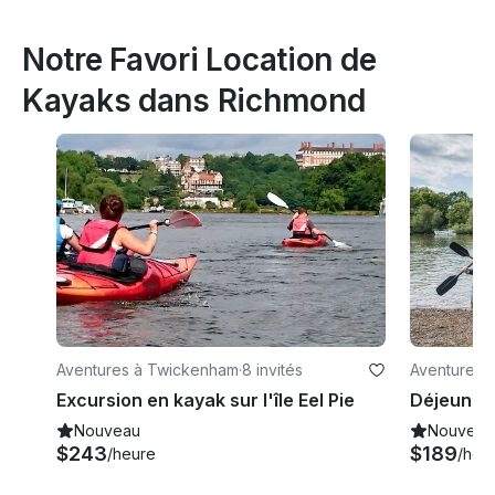
Notre Favori Location de
Kayaks dans Richmond
Aventures à Twickenham
·
8 invités
Aventures 
Excursion en kayak sur l'île Eel Pie
Nouveau
Nouveau
$243
$189
/heure
/heu