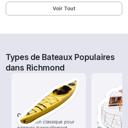
Voir Tout
Types de Bateaux Populaires
dans Richmond
Canoës
Tours
Une option classique pour
Explorez les 
pagayer tranquillement
avec une loca