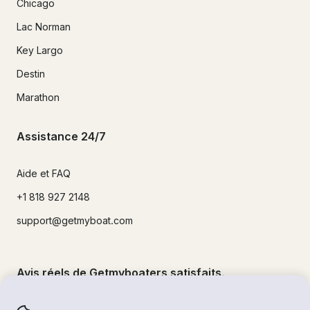
Chicago
Lac Norman
Key Largo
Destin
Marathon
Assistance 24/7
Aide et FAQ
+1 818 927 2148
support@getmyboat.com
Avis réels de Getmyboaters satisfaits.
4.9
sur 5 !
500,000
+commentaires