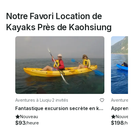
Notre Favori Location de
Kayaks Près de Kaohsiung
Aventures à Liuqiu
·
2 invités
Aventures 
Fantastique excursion secrète en kayak à Taipei - Ling Foot Waterfall dans le canton de Liuqiu, à Taïwan
Nouveau
Nouveau
$93
$198
/heure
/heu