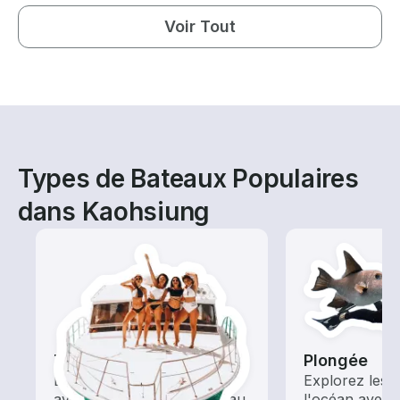
Voir Tout
Types de Bateaux Populaires
dans Kaohsiung
Tours
Plongée
Explorez les eaux locales
Explorez les 
avec une location de bateau
l'océan avec 