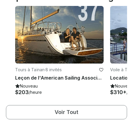
Tours à Taïnan
·
8 invités
Voile à Taï
Leçon de l'American Sailing Association
Nouveau
Nouveau
$203
$310+
/heure
/he
Voir Tout