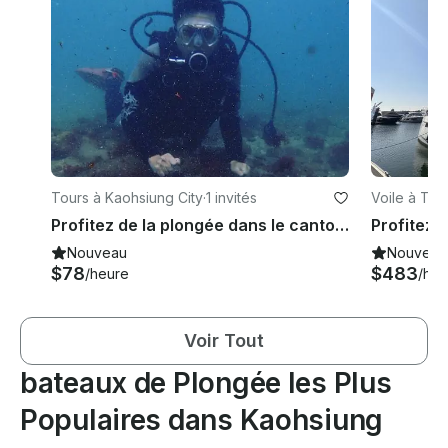
Tours à Kaohsiung City
·
1 invités
Voile à Taï
Profitez de la plongée dans le canton de Hengchun, à Taïwan
Nouveau
Nouveau
$78
$483
/heure
/heu
Voir Tout
bateaux de Plongée les Plus
Populaires dans Kaohsiung