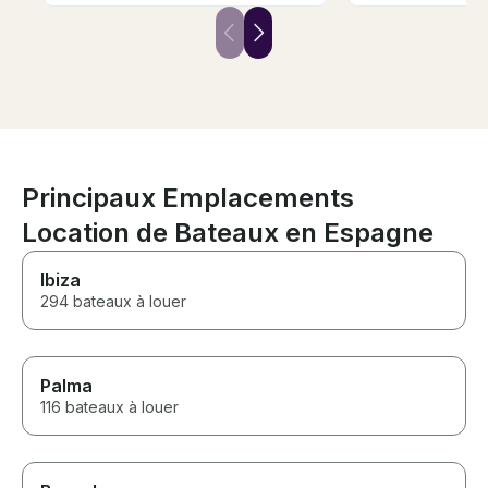
personal than soulless
motorboat or crowded party
boats that came past. Visit from
the cocktail boat was an added
bonus!
Principaux Emplacements
Location de Bateaux en Espagne
Ibiza
294 bateaux à louer
Palma
116 bateaux à louer