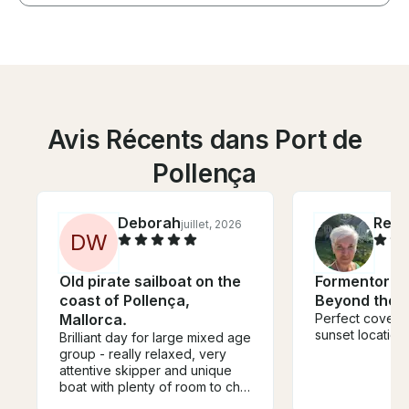
Avis Récents dans Port de
Pollença
Deborah
Reb
juillet, 2026
D
W
Old pirate sailboat on the
Formentor E
coast of Pollença,
Beyond the 
Mallorca.
Perfect coves a
sunset location.
Brilliant day for large mixed age
group - really relaxed, very
attentive skipper and unique
boat with plenty of room to chill
or play. Much nicer and more