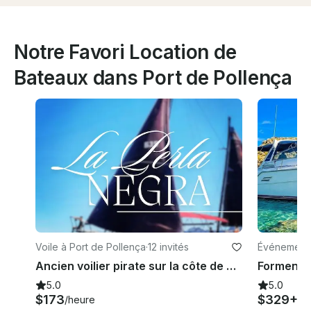
Notre Favori Location de
Bateaux dans Port de Pollença
Voile à Port de Pollença
·
12 invités
Événements
Ancien voilier pirate sur la côte de Pollença, Majorque.
5.0
5.0
$173
$329+
/heure
/h