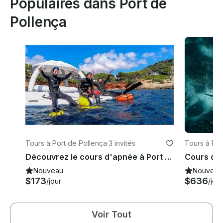
Populaires dans Port de
Pollença
Tours à Port de Pollença
·
3 invités
Tours à Por
Découvrez le cours d'apnée à Port de Pollença, Illes Balears
Cours d'a
Nouveau
Nouveau
$173
$636
/jour
/jour
Voir Tout