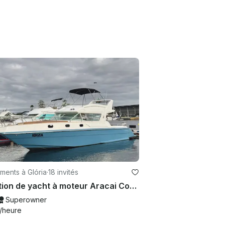
ments à Glória
·
18 invités
Location de yacht à moteur Aracai Cobra de 40 pieds à Rio de Janeiro, Brésil
Superowner
/heure