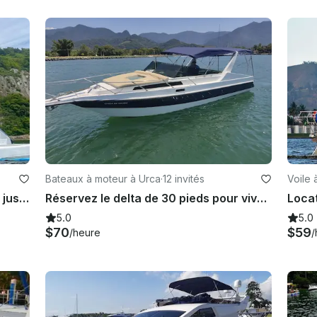
Bateaux à moteur à Urca
·
12 invités
Voile 
Tecnomarine 60 pouvant accueillir jusqu'à 22 passagers à Rio de Janeiro, au Brésil
Réservez le delta de 30 pieds pour vivre une visite exclusive de la côte de Rio de Janeiro !
5.0
5.0
$70
$59
/heure
/