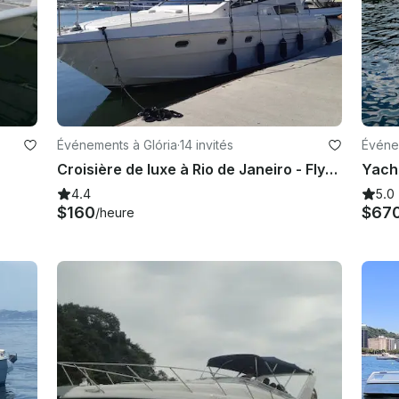
Événements à Glória
·
14 invités
Événe
Croisière de luxe à Rio de Janeiro - Flybridge intermarin de 44 pieds
4.4
5.0
$160
$67
/heure