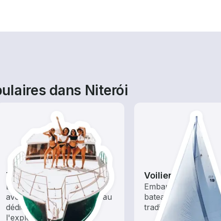
laires dans Niterói
Tours
Voiliers
Explorez les eaux locales
Embarquez avec ce
avec une location de bateau
bateaux à énergie é
dédiée au tourisme et à
traditionnels
l'exploration