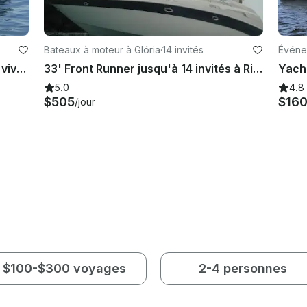
Bateaux à moteur à Glória
·
14 invités
Événe
Réservez le Capri de 32 pieds pour vivre une visite exclusive de la côte de Rio de Janeiro !
33' Front Runner jusqu'à 14 invités à Rio de Janeiro
5.0
4.8
$505
$16
/jour
$100-$300 voyages
2-4 personnes