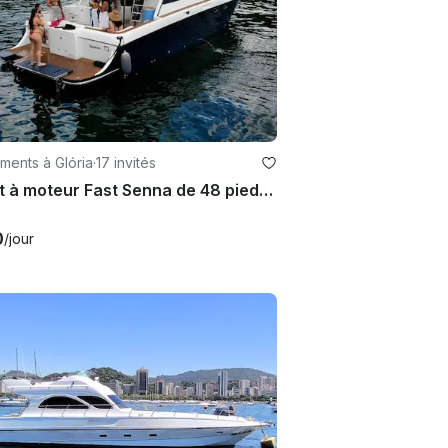
ments à Glória
·
17 invités
Yacht à moteur Fast Senna de 48 pieds à Rio de Janeiro
0
/jour