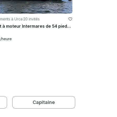
ments à Urca
·
20 invités
Yacht à moteur Intermares de 54 pieds pouvant accueillir jusqu'à 21 personnes à Rio de Janeiro, au Brésil
0
/heure
Capitaine