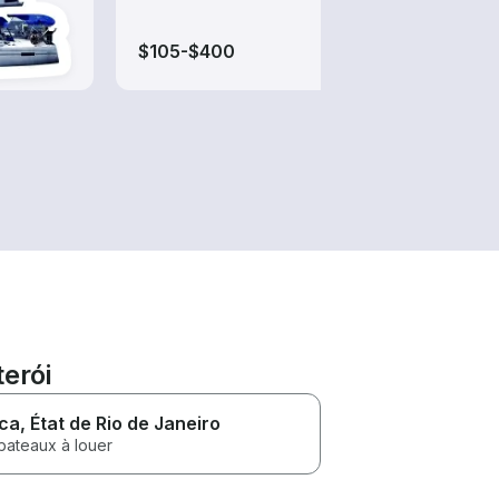
$105-$400
$105
erói
ca
, État de Rio de Janeiro
bateaux à louer