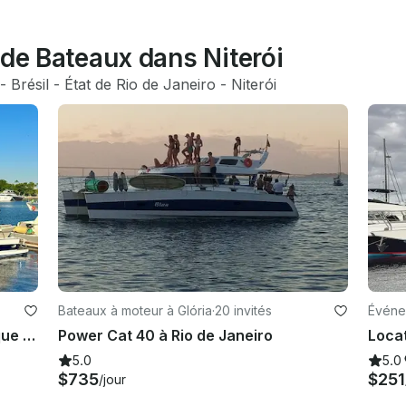
 de Bateaux dans Niterói
 - 
Brésil
 - 
État de Rio de Janeiro
 - 
Niterói
Bateaux à moteur à Glória
·
20 invités
Événe
Naviguez à bord d'un yacht classique privé à Rio de Janeiro : « Columbia » Carbras Mar de 55 pieds
Power Cat 40 à Rio de Janeiro
5.0
5.0
$735
$251
/jour