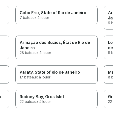
Cabo Frio
, State of Rio de Janeiro
Ar
7 bateaux à louer
Ja
9 
Armação dos Búzios
, État de Rio de
Lo
Janeiro
de
28 bateaux à louer
8 
Paraty
, State of Rio de Janeiro
M
17 bateaux à louer
8 
o
Rodney Bay
, Gros Islet
Gr
22 bateaux à louer
22