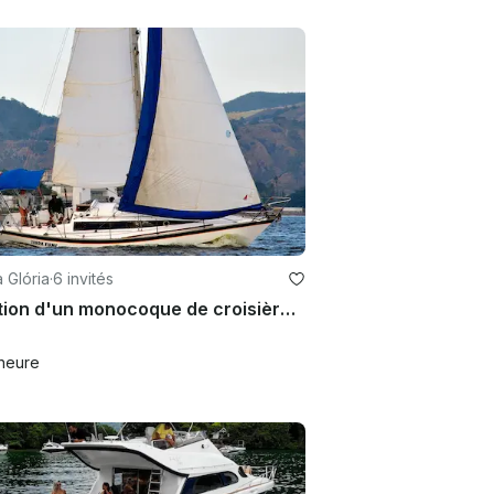
à Glória
·
6 invités
Location d'un monocoque de croisière de 33 pieds à Rio de Janeiro, au Brésil
heure