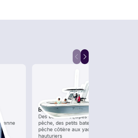
Bateaux de pêche
Bate
s
Des bateaux équipés pour la
Laiss
olienne
pêche, des petits bateaux de
penda
pêche côtière aux yachts
hauturiers