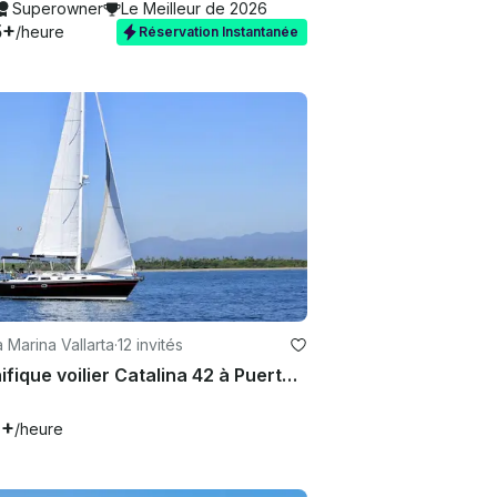
Superowner
Le Meilleur de 2026
5+
/heure
Réservation Instantanée
à Marina Vallarta
·
12 invités
Magnifique voilier Catalina 42 à Puerto Vallarta, Mexique
0+
/heure