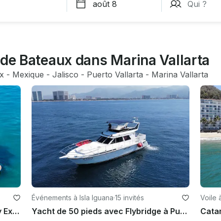
 de Bateaux dans Marina Vallarta
x
 - 
Mexique
 - 
Jalisco
 - 
Puerto Vallarta
 - 
Marina Vallarta
Événements à Isla Iguana
·
15 invités
Voile 
Yacht de croisière exclusif Sea Ray Express
Yacht de 50 pieds avec Flybridge à Puerto Vallarta
Cata