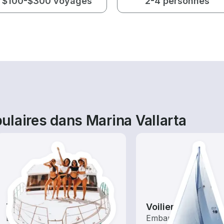
$100-$300 voyages
2-4 personnes
ulaires dans Marina Vallarta
Tours
Voiliers
Explorez les eaux locales
Embarquez avec ce