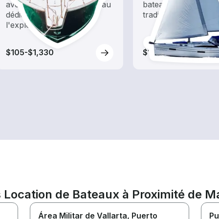
avec une location de bateau
bateaux à énergie é
dédiée au tourisme et à
traditionnels
l'exploration
$105-$1,330
$125-$605
Location de Bateaux à Proximité de Ma
Área Militar de Vallarta
, Puerto
Pu