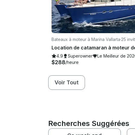
Bateaux à moteur à Marina Vallarta
·
25 invi
4.9
Superowner
Le Meilleur de 20
$288
/heure
Voir Tout
Recherches Suggérées