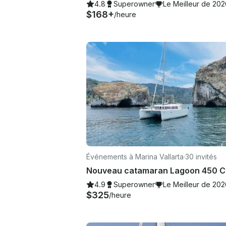
4.8
Superowner
Le Meilleur de 20
$168+
/heure
Événements à Marina Vallarta
·
30 invités
4.9
Superowner
Le Meilleur de 20
$325
/heure