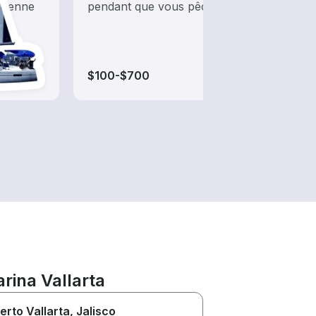
olienne
pendant que vous pêchez.
pêche
pêche
hautu
$100-$700
$95-
rina Vallarta
erto Vallarta
, Jalisco