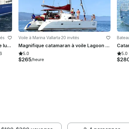
tés
Voile à Marina Vallarta
·
20 invités
Bateau
Location de catamaran à moteur de luxe de 43 pieds à Puerto Vallarta
Magnifique catamaran à voile Lagoon 38 à Puerto Vallarta, Mexique
26
5.0
5.0
$265
$28
/heure