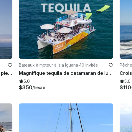
Bateaux à moteur à Isla Iguana
·
40 invités
Pêche 
Magnifique voilier de chasse de 40 pieds — Profitez de l'aventure et de la brise marine à Puerto Vallarta
Magnifique tequila de catamaran de luxe de 45 pieds à Puerto Vallarta et Bahia De Banderas
5.0
5.0
$350
$110
/heure