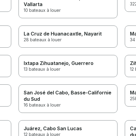
Vallarta
32
10 bateaux à louer
La Cruz de Huanacaxtle
, Nayarit
Ma
28 bateaux à louer
34
Ixtapa Zihuatanejo
, Guerrero
Zi
13 bateaux à louer
12 
San José del Cabo
, Basse-Californie
Ma
du Sud
25
16 bateaux à louer
Juárez
, Cabo San Lucas
Ca
12 bateaux à louer
du