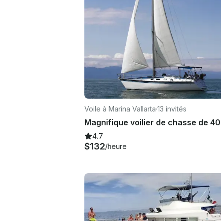
Voile à Marina Vallarta
·
13 invités
4.7
$132
/heure