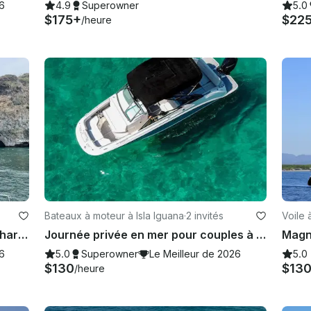
26
4.9
Superowner
5.0
$175+
$22
/heure
Bateaux à moteur à Isla Iguana
·
2 invités
Voile 
Nouveau catamaran Lagoon 450 Charter — Jusqu'à 30 personnes à Puerto Vallarta, au Mexique
Journée privée en mer pour couples à Puerto Vallarta
26
5.0
Superowner
Le Meilleur de 2026
5.0
$130
$13
/heure