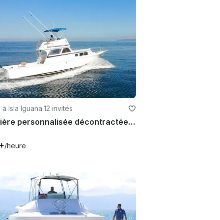
à Isla Iguana
·
12 invités
Croisière personnalisée décontractée et abordable pour les voyages de loisirs ou de pêche
+
/heure