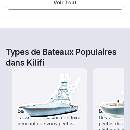
Voir Tout
Types de Bateaux Populaires
dans Kilifi
Bateaux de pêche
Bateaux de
Laissez le capitaine conduire
Des bateaux é
pendant que vous pêchez.
pêche, des pe
pêche côtière