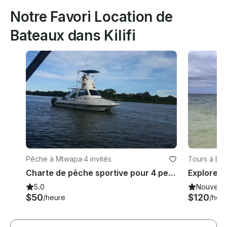
Notre Favori Location de
Bateaux dans Kilifi
Pêche à Mtwapa
·
4 invités
Tours à Ba
Charte de pêche sportive pour 4 personnes à Mtwapa, Kenya
5.0
Nouveau
$50
$120
/heure
/heu