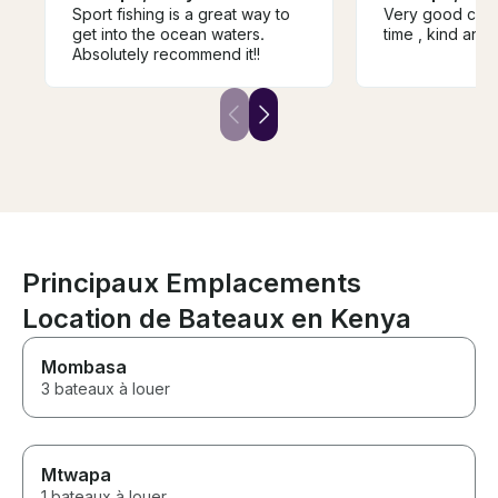
Sport fishing is a great way to
Very good commu
get into the ocean waters.
time , kind a
Absolutely recommend it!!
Principaux Emplacements
Location de Bateaux en Kenya
Mombasa
3 bateaux à louer
Mtwapa
1 bateaux à louer