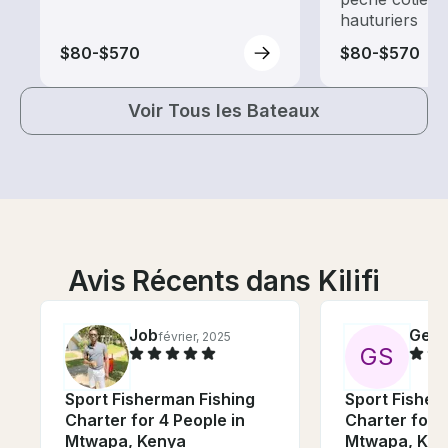
hauturiers
$80-$570
$80-$570
Voir Tous les Bateaux
Avis Récents dans Kilifi
Job
Geo
février, 2025
G
S
Sport Fisherman Fishing
Sport Fisher
Charter for 4 People in
Charter for 4
Mtwapa, Kenya
Mtwapa, Ken