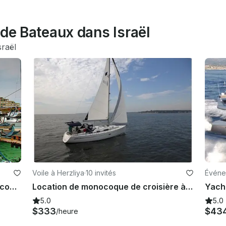
 de Bateaux dans Israël
sraël
Voile à Herzliya
·
10 invités
Événe
Navigation romantique sur le monocoque Bavaria de 40 pieds à Herzliya
Location de monocoque de croisière à Herzliya
5.0
5.0
$333
$43
/heure