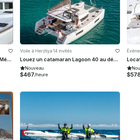
Voile à Herzliya
·
14 invités
Événem
Profitez d'un moment de plaisir en Méditerranée avec notre magnifique catamaran Lagoon 380
Louez un catamaran Lagoon 40 au départ de la marina d'Herzliya pour vous amuser
Nouveau
Nou
$467
$57
/heure