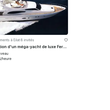
ents à Eilat
·
8 invités
Location d'un méga-yacht de luxe Ferreti Power à Eilat, Israël
veau
8
/heure