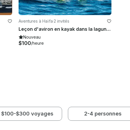
Aventures à Haïfa
·
2 invités
Leçon d'aviron en kayak dans la lagune de Dor Shore, à Tel Aviv, Israël
Nouveau
$100
/heure
$100-$300 voyages
2-4 personnes