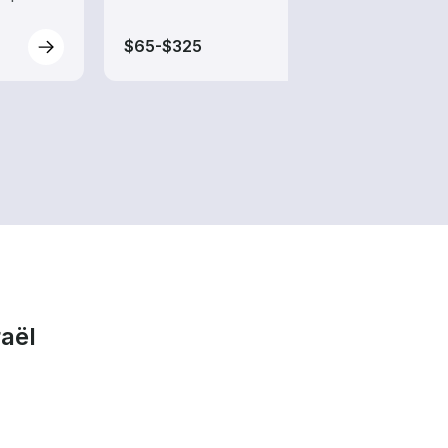
$65-$325
$205
aël