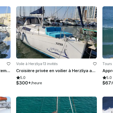
Voile à Herzliya
·
13 invités
Tours
Voilier de luxe Bavaria C45 Style | Rembourrage complet | Herzliya, Tel Aviv
Croisière privée en voilier à Herzliya avec capitaine-touristes et groupes jusqu'à 13
5.0
5.0
$300+
$67
/heure
/