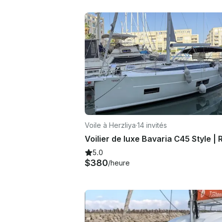
Voile à Herzliya
·
14 invités
5.0
$380
/heure