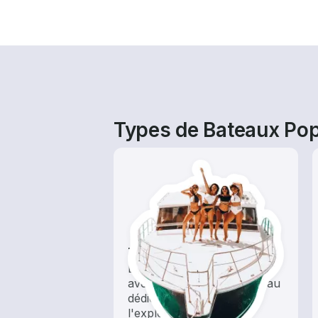
Types de Bateaux Popu
Tours
Explorez les eaux locales
avec une location de bateau
dédiée au tourisme et à
l'exploration