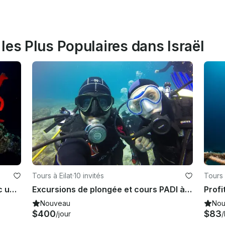
les Plus Populaires dans Israël
Tours à Eilat
·
10 invités
Tours 
Passez un moment inoubliable avec un cours de plongée sous-marine et une visite guidée dans le gouvernorat d'Aqaba, en Jordanie.
Excursions de plongée et cours PADI à Eilat
Nouveau
Nou
$400
$83
/jour
/