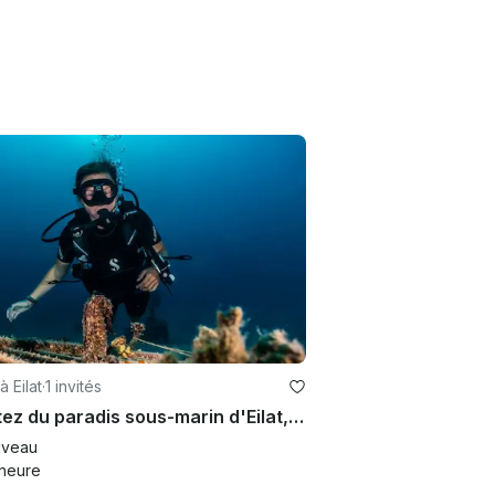
à Eilat
·
1 invités
Profitez du paradis sous-marin d'Eilat, en Israël
veau
heure