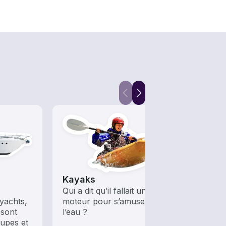
Kayaks
Voili
Qui a dit qu’il fallait un
Emba
yachts,
moteur pour s’amuser sur
batea
 sont
l’eau ?
tradit
oupes et