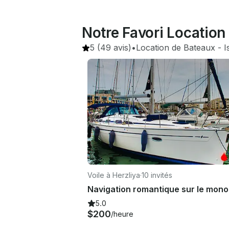
Notre Favori Location
5
(49 avis)
•
Location de Bateaux
 - 
I
Voile à Herzliya
·
10 invités
5.0
$200
/heure