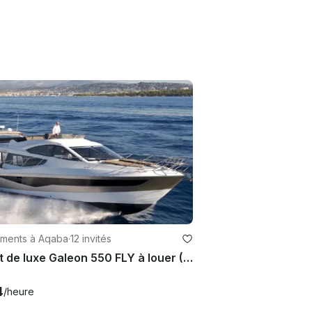
ments à Aqaba
·
12 invités
Yacht de luxe Galeon 550 FLY à louer (Aqaba)
4
/heure