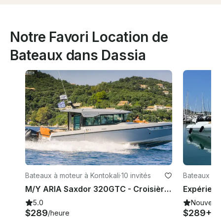
Notre Favori Location de
Bateaux dans Dassia
Bateaux à moteur à Kontokali
·
10 invités
Bateaux à m
M/Y ARIA Saxdor 320GTC - Croisières privées quotidiennes vers la côte de Corfou et Paxos/Antipaxos
5.0
Nouveau
$289
$289+
/heure
/h