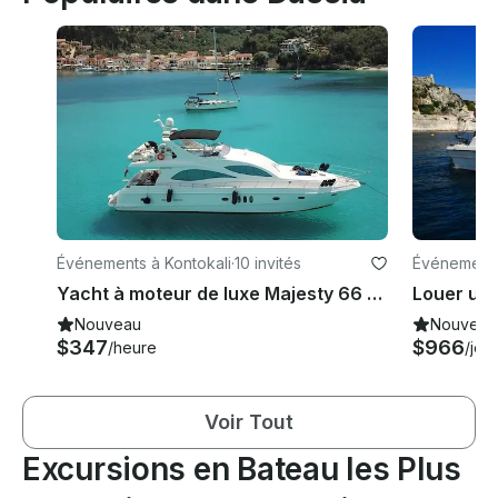
Événements à Kontokali
·
10 invités
Événements
Yacht à moteur de luxe Majesty 66 à louer en Grèce (Corfou)
Nouveau
Nouveau
$347
$966
/heure
/jour
Voir Tout
Excursions en Bateau les Plus