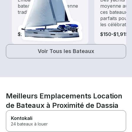
bateaux à énergie éolienne
moyenne aux 
traditionnels
ces bateaux d
parfaits pour 
les célébratio
$265-$1,915
$150-$1,915
Voir Tous les Bateaux
Meilleurs Emplacements Location
de Bateaux à Proximité de Dassia
Kontokali
24 bateaux à louer