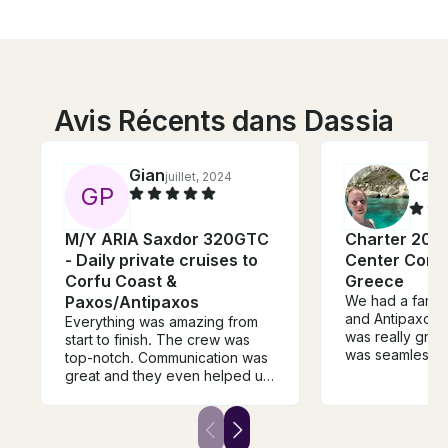
Avis Récents dans Dassia
Gian
Catr
juillet, 2024
G
P
M/Y ARIA Saxdor 320GTC
Charter 20' 
- Daily private cruises to
Center Conso
Corfu Coast &
Greece
Paxos/Antipaxos
We had a fantas
and Antipaxos.
Everything was amazing from
was really grea
start to finish. The crew was
was seamless a
top-notch. Communication was
the price was 
great and they even helped us
Highly recomm
secure a driver to and from the
boat. The boat was exactly as
advertised. Highly recommend.