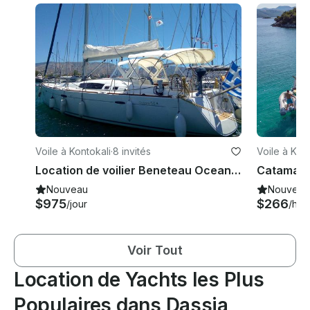
Voile à Kontokali
·
8 invités
Voile à Kont
Location de voilier Beneteau Oceanis 54 à Corfou en Grèce
Nouveau
Nouveau
$975
$266
/jour
/heu
Voir Tout
Location de Yachts les Plus
Populaires dans Dassia