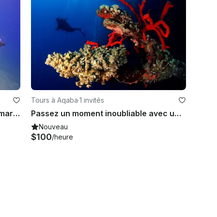
Tours à Aqaba
·
1 invités
Explorez l'incroyable monde sous-marin d'Aqaba, en Jordanie
Passez un moment inoubliable avec un cours de plongée sous-marine et une visite guidée dans le gouvernorat d'Aqaba, en Jordanie.
Nouveau
$100
/heure