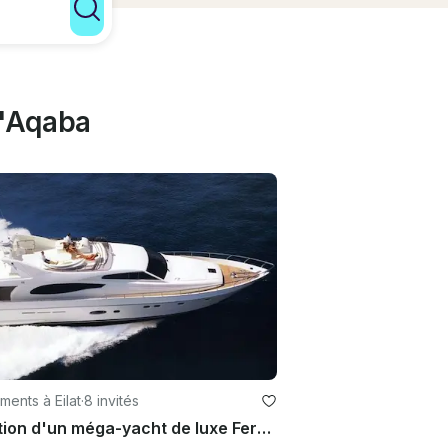
d'Aqaba
ents à Eilat
·
8 invités
Location d'un méga-yacht de luxe Ferreti Power à Eilat, Israël