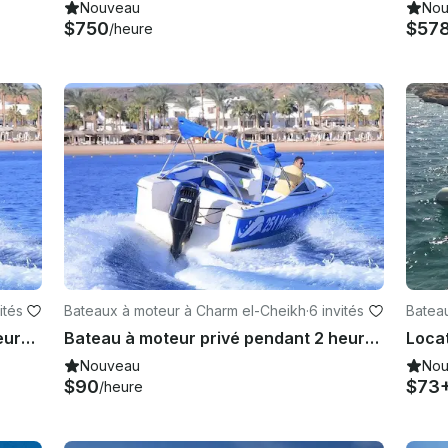
Nouveau
Nou
$750
$57
/heure
ités
Bateaux à moteur à Charm el-Cheikh
·
6 invités
Batea
Bateau à moteur privé pendant 1 heure, croisière sur la côte avec transfert - Charm el-Cheikh
Bateau à moteur privé pendant 2 heures, visite de la côte avec transfert - Charm el-Cheikh
Nouveau
Nou
$90
$73
/heure