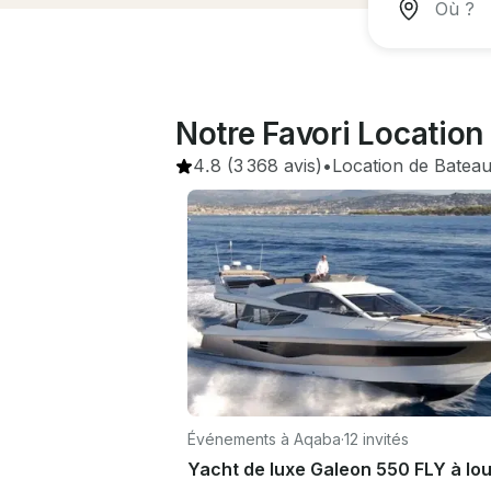
Notre Favori Locatio
4.8
(3 368 avis)
•
Location de Batea
Événements à Aqaba
·
12 invités