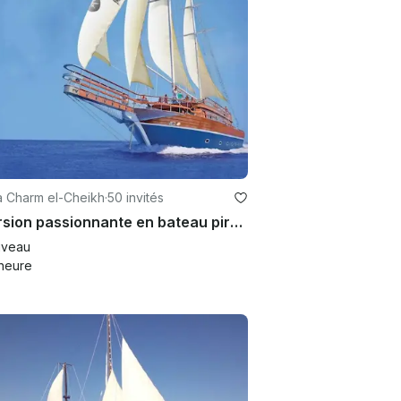
à Charm el-Cheikh
·
50 invités
Excursion passionnante en bateau pirate sur l'île de Tiran à Charm el-Cheikh, en Égypte
veau
heure