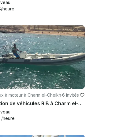
veau
8
/heure
ux à moteur à Charm el-Cheikh
·
6 invités
Location de véhicules RIB à Charm el-Cheikh
veau
+
/heure