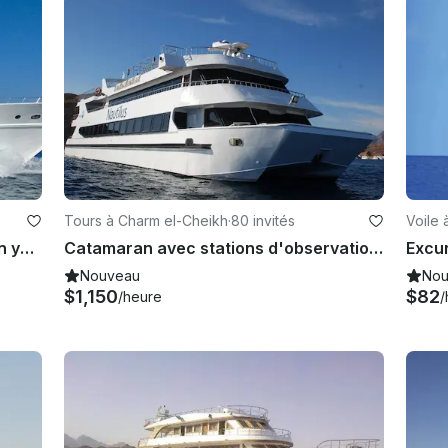
Tours à Charm el-Cheikh
·
80 invités
Voile 
M/Y Whirlwind en direct à bord d'un yacht en mer Rouge
Catamaran avec stations d'observation sous-marine à Charm el-Cheikh, Égypte
Nouveau
Nou
$1,150
$82
/heure
/