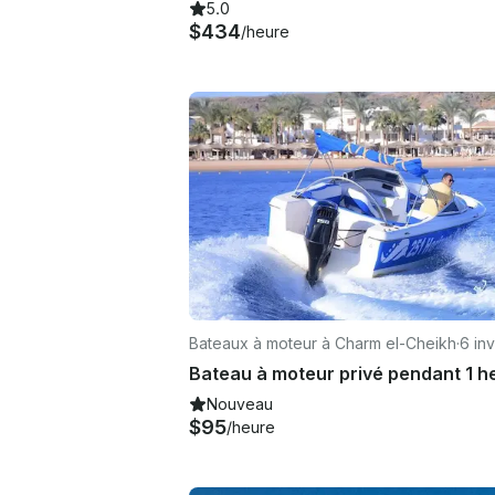
5.0
$434
/heure
Bateaux à moteur à Charm el-Cheikh
·
6 inv
Nouveau
$95
/heure