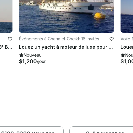
Événements à Charm el-Cheikh
·
16 invités
Voile 
Galion de pirates à voile Charter 113' Black Pearl, Charm el-Cheikh, Égypte
Louez un yacht à moteur de luxe pour 1200$ par jour dans le sud du Sinaï, en Égypte
Nouveau
Nou
$1,200
$1,0
/jour