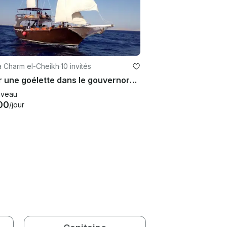
à Charm el-Cheikh
·
10 invités
Louer une goélette dans le gouvernorat du Sinaï Sud, en Égypte
veau
00
/jour