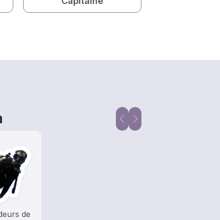
Capitaine
a
deurs de