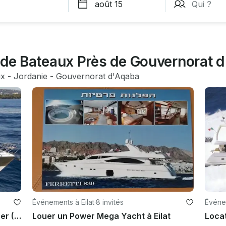
n de Bateaux Près de Gouvernorat 
ux
 - 
Jordanie
 - 
Gouvernorat d'Aqaba
Événements à Eilat
·
8 invités
Événem
Yacht de luxe Galeon 550 FLY à louer (Aqaba)
Louer un Power Mega Yacht à Eilat