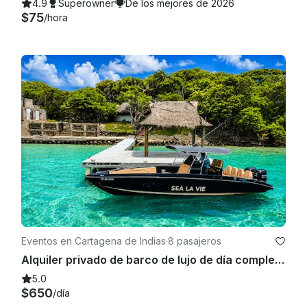
4.9
Superowner
De los mejores de 2026
$75
/hora
Eventos en Cartagena de Indias
·
8 pasajeros
Alquiler privado de barco de lujo de día completo en las Islas del Rosario-1 o 2
5.0
$650
/día