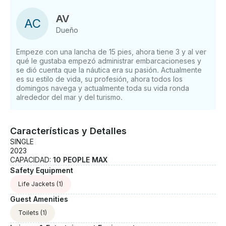
Las propinas no están incluidas, pero siempre se
agradecen. OTRAS COSAS QUE DEBE SABER Esta
AV
A
C
experiencia es ideal para familias, grupos de amigos
Dueño
o cualquier persona que quiera disfrutar de un día de
navegación personalizado con comodidad y estilo.
Empeze con una lancha de 15 pies, ahora tiene 3 y al ver
qué le gustaba empezó administrar embarcacioneses y
se dió cuenta que la náutica era su pasión. Actualmente
es su estilo de vida, su profesión, ahora todos los
domingos navega y actualmente toda su vida ronda
alrededor del mar y del turismo.
Características y Detalles
SINGLE
2023
CAPACIDAD:
10 PEOPLE MAX
Safety Equipment
Life Jackets
(1)
Guest Amenities
Toilets
(1)