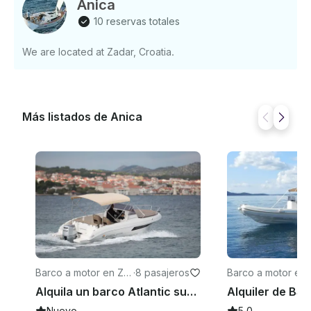
Anica
10 reservas totales
We are located at Zadar, Croatia.
Más listados de Anica
Barco a motor en Za
·
8 pasajeros
Barco a motor en 
dar
dar
Alquila un barco Atlantic suncruiser 630
Nuevo
5.0