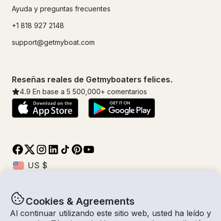
Ayuda y preguntas frecuentes
+1 818 927 2148
support@getmyboat.com
Reseñas reales de Getmyboaters felices.
4.9
En base a 5
500,000
+ comentarios
Cookies & Agreements
© Getmyboat 2026
Términos
Privacidad
Al continuar utilizando este sitio web, usted ha leído y