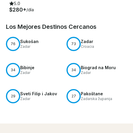
5.0
$280+
/día
Los Mejores Destinos Cercanos
Sukošan
Zadar
76
73
Zadar
Croacia
Bibinje
Biograd na Moru
34
34
Zadar
Zadar
Sveti Filip i Jakov
Pakoštane
29
27
Zadar
Zadarska županija