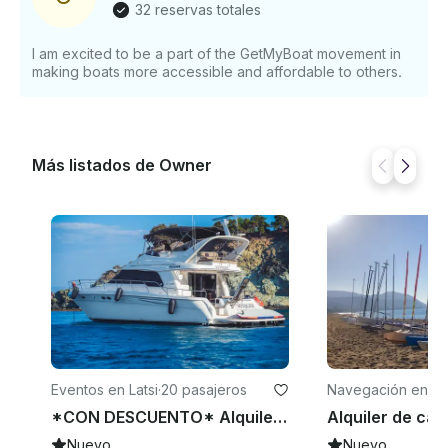
32 reservas totales
I am excited to be a part of the GetMyBoat movement in
making boats more accessible and affordable to others.
Más listados de Owner
Eventos en Latsi
·
20 pasajeros
Navegación en Lat
*CON DESCUENTO* Alquile un yate a motor de 52 pies en Poli Crysochous
Nuevo
Nuevo