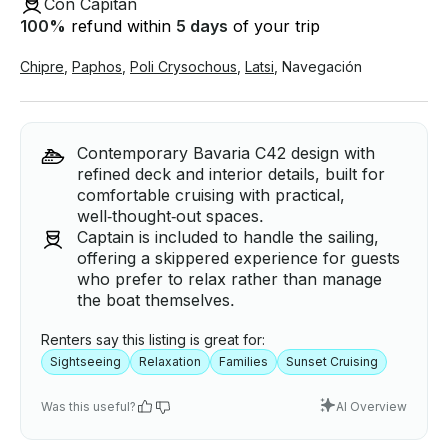
Con Capitán
100
%
refund within
5 days
of your trip
Chipre
,
Paphos
,
Poli Crysochous
,
Latsi
,
Navegación
Contemporary Bavaria C42 design with
refined deck and interior details, built for
comfortable cruising with practical,
well‑thought‑out spaces.
Captain is included to handle the sailing,
offering a skippered experience for guests
who prefer to relax rather than manage
the boat themselves.
Renters say this listing is great for:
Sightseeing
Relaxation
Families
Sunset Cruising
Was this useful?
AI Overview