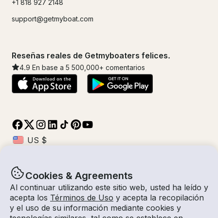
+1 818 927 2148
support@getmyboat.com
Reseñas reales de Getmyboaters felices.
4.9
En base a 5
500,000
+ comentarios
Cookies & Agreements
© Getmyboat 2026
Términos
Privacidad
Al continuar utilizando este sitio web, usted ha leído y
acepta los
Términos de Uso
y acepta la recopilación
y el uso de su información mediante cookies y