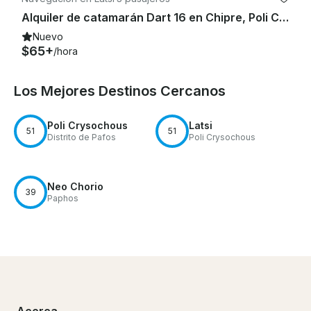
Alquiler de catamarán Dart 16 en Chipre, Poli Crysochous
Nuevo
$65+
/hora
Los Mejores Destinos Cercanos
Poli Crysochous
Latsi
51
51
Distrito de Pafos
Poli Crysochous
Neo Chorio
39
Paphos
Acerca