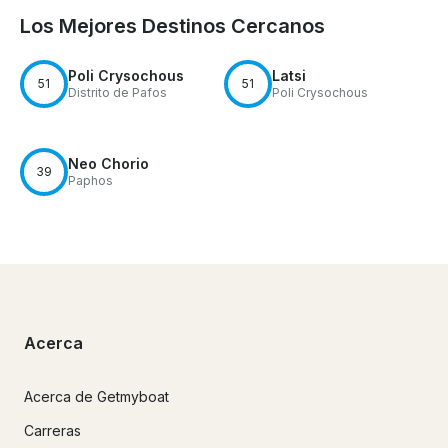
Los Mejores Destinos Cercanos
Poli Crysochous
Latsi
51
51
Distrito de Pafos
Poli Crysochous
Neo Chorio
39
Paphos
Acerca
Acerca de Getmyboat
Carreras