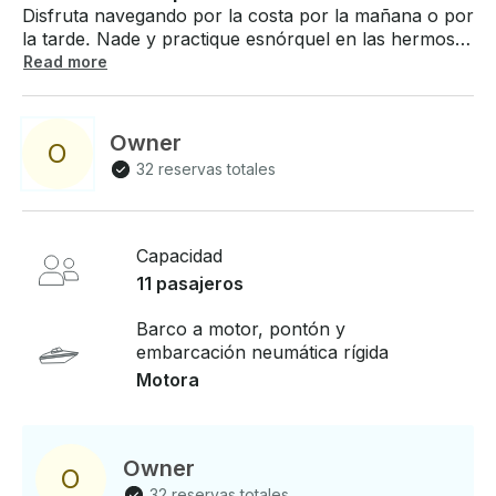
Disfruta navegando por la costa por la mañana o por
la tarde. Nade y practique esnórquel en las hermosas
bahías del parque nacional de Akamas. Almuerce a
Read more
bordo y aproveche al máximo nuestros alquileres de
yates y cruceros de medio día . A estrenar, los
impresionantes yates a motor Karnic SL800,
Owner
O
fabricados aquí mismo en Chipre por Karnic
32 reservas totales
Powerboats en Limassol. Conocido como «la
elección distintiva», Karnic tiene una merecida
reputación por construir barcos de calidad superior
que se adaptan bien a la comodidad y el rendimiento
Capacidad
11 pasajeros
Barco a motor, pontón y
embarcación neumática rígida
Motora
Owner
O
32 reservas totales