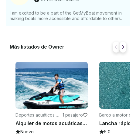
I am excited to be a part of the GetMyBoat movement in
making boats more accessible and affordable to others.
Más listados de Owner
Deportes acuáticos en
·
1 pasajero
Barco a motor en 
Latsi
si
Alquiler de motos acuáticas en Chipre, Poli Crysochous
Nuevo
5.0