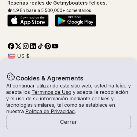
Reseñas reales de Getmyboaters felices.
4.9
En base a 5
500,000
+ comentarios
Cookies & Agreements
© Getmyboat 2026
Términos
Privacidad
Al continuar utilizando este sitio web, usted ha leído y
acepta los
Términos de Uso
y acepta la recopilación
y el uso de su información mediante cookies y
tecnologías similares, tal como se establece en
10 ago 2026
$239 /hora
nuestra
Política de Privacidad
.
2 horas
2
Invitados
Tarifa Estimada
Con Capitán
Cerrar
Solicitar una Cotización