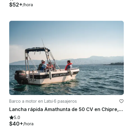
$52+
/hora
Barco a motor en Latsi
·
6 pasajeros
Lancha rápida Amathunta de 50 CV en Chipre, Poli Crysochous
5.0
$40+
/hora