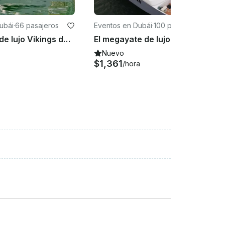
ubái
·
66 pasajeros
Eventos en Dubái
·
100 pasajeros
Mega yate de lujo Vikings de 88 pies para 66 huéspedes en Dubái
El megayate de lujo Majest de 141 pies para alquilar en Dubai
Nuevo
$1,361
/hora