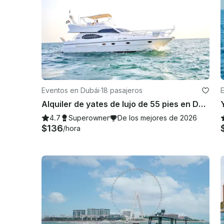
Eventos en Dubái
·
18 pasajeros
Alquiler de yates de lujo de 55 pies en Dubái | Moto acuática gratuita | Amplia terraza | Best Price ⚓
4.7
Superowner
De los mejores de 2026
$136
/hora