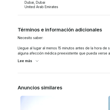
Dubai, Dubai
United Arab Emirates
Términos e información adicionales
Necesito saber:

Llegue al lugar al menos 15 minutos antes de la hora de sa
alguna afección médica preexistente que pueda verse a
enfermedades cardíacas, problemas de espalda o mujer
Lee más
esperar que, al menos, los rocien y, tal vez, los empape
previo aviso debido a condiciones meteorológicas, prob
circunstancia imprevista que pueda surgir

Datos vitales y de edad:

Anuncios similares
• Los niños deben ir acompañados de un adulto. Peso mí