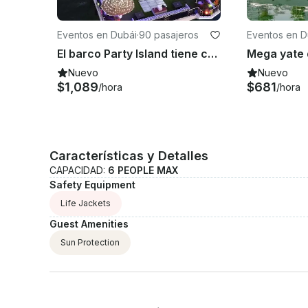
Eventos en Dubái
·
90 pasajeros
Eventos en D
El barco Party Island tiene capacidad para hasta 90 personas en Dubái
Nuevo
Nuevo
$1,089
$681
/hora
/hora
Características y Detalles
CAPACIDAD:
6 PEOPLE MAX
Safety Equipment
Life Jackets
Guest Amenities
Sun Protection