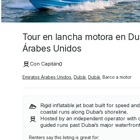
Tour en lancha motora en Du
Árabes Unidos
Con Capitán
0
Emiratos Árabes Unidos
,
Dubái
,
Dubái
,
Barco a motor
Rigid inflatable jet boat built for speed an
coastal runs along Dubai’s shoreline.
Hosted by an independent operator with ca
guided runs past Dubai’s major waterfront
Renters say this listing is great for: