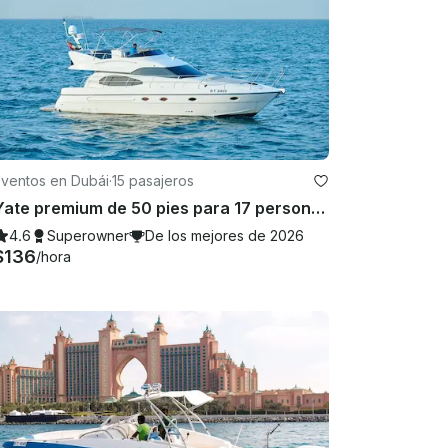
Eventos en Dubái
·
15 pasajeros
Yate premium de 50 pies para 17 personas
4.6
Superowner
De los mejores de 2026
$136
/hora