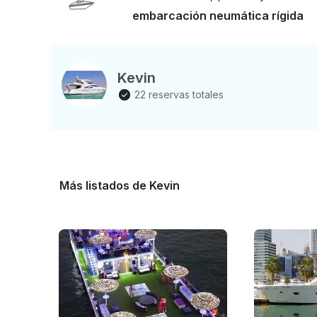
mojarte. Algunos pasajeros llevan consigo una mu
embarcación neumática rígida
tiene alguna pregunta, podemos responderla a tr
GetMyBoat antes de pagar. Simplemente pulsa «So
para obtener una oferta personalizada .
Kevin
22 reservas totales
Más listados de Kevin