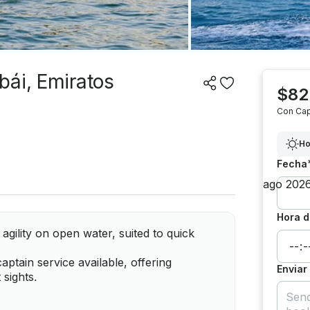
bái, Emiratos
$82
Con Cap
Ho
Fecha
Hora d
d agility on open water, suited to quick
ptain service available, offering
Enviar
 sights.