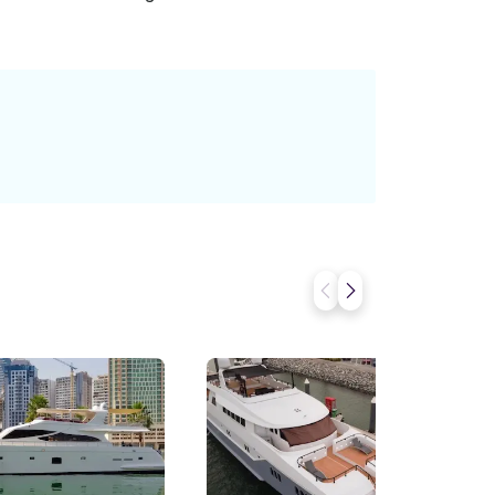
da de ropa para usarla más adelante. Si
avés de la plataforma de mensajería de
licitar reserva» y envíanos una consulta