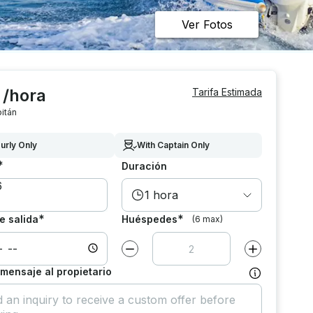
Ver Fotos
 /hora
Tarifa Estimada
itán
urly Only
With Captain Only
*
Duración
1 hora
*
*
e salida
Huéspedes
(6 max)
Disminuir el valor por
1
Aumentar el va
 mensaje al propietario