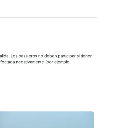
lida. Los pasajeros no deben participar si tienen 
fectada negativamente (por ejemplo, 
es embarazadas). Todos los pasajeros deben 
n. Tenemos derecho a cancelar la actividad sin 
lemas mecánicos o técnicos o cualquier 
nimo de 15 kg.
