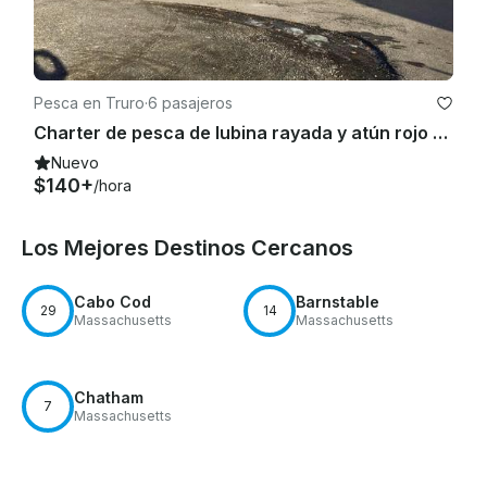
Pesca en Truro
·
6 pasajeros
Charter de pesca de lubina rayada y atún rojo en Truro, Massachusetts (barco de 26 pies)
Nuevo
$140+
/hora
Los Mejores Destinos Cercanos
Cabo Cod
Barnstable
29
14
Massachusetts
Massachusetts
Chatham
7
Massachusetts