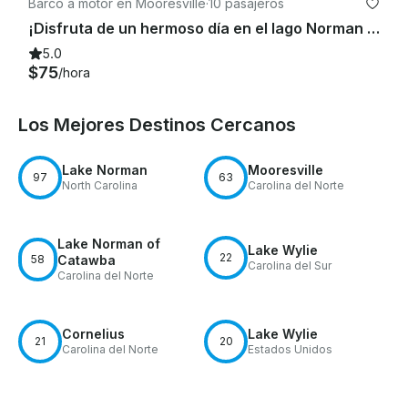
Barco a motor en Mooresville
·
10 pasajeros
¡Disfruta de un hermoso día en el lago Norman con un tri-toon de lujo de 23 pies y un tubo gratis!
5.0
$75
/hora
Los Mejores Destinos Cercanos
Lake Norman
Mooresville
97
63
North Carolina
Carolina del Norte
Lake Norman of
Lake Wylie
22
58
Catawba
Carolina del Sur
Carolina del Norte
Cornelius
Lake Wylie
21
20
Carolina del Norte
Estados Unidos