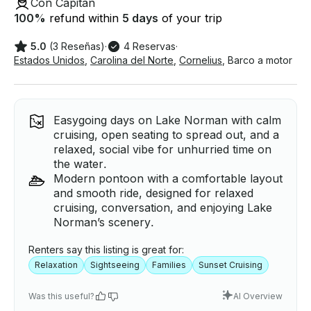
Con Capitán
100
%
refund within
5 days
of your trip
5.0
(3 Reseñas)
·
4 Reservas
·
Estados Unidos
,
Carolina del Norte
,
Cornelius
,
Barco a motor
Easygoing days on Lake Norman with calm
cruising, open seating to spread out, and a
relaxed, social vibe for unhurried time on
the water.
Modern pontoon with a comfortable layout
and smooth ride, designed for relaxed
cruising, conversation, and enjoying Lake
Norman’s scenery.
Renters say this listing is great for:
Relaxation
Sightseeing
Families
Sunset Cruising
Was this useful?
AI Overview