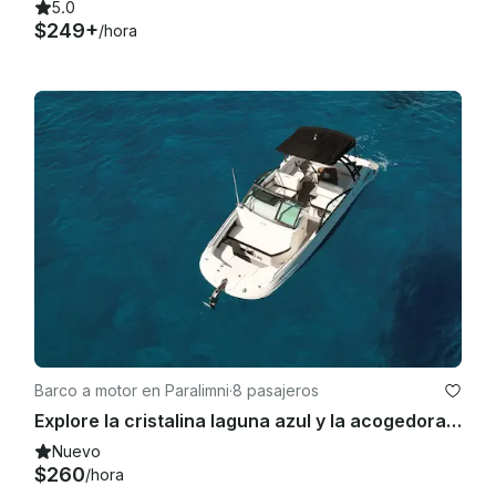
5.0
$249+
/hora
Barco a motor en Paralimni
·
8 pasajeros
Explore la cristalina laguna azul y la acogedora bahía de Konnos | Barco Sea Ray 250 SDX
Nuevo
$260
/hora