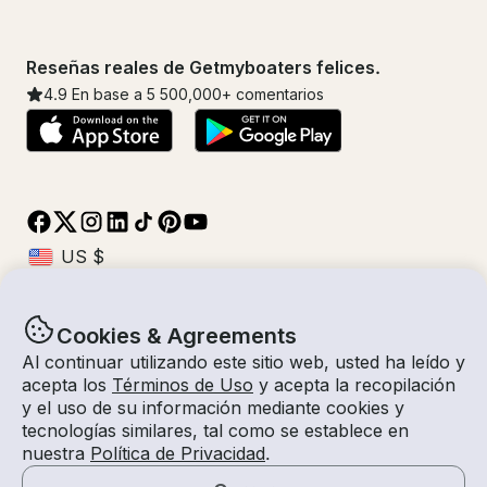
Reseñas reales de Getmyboaters felices.
4.9
En base a 5
500,000
+ comentarios
Cookies & Agreements
© Getmyboat 2026
Términos
Privacidad
Al continuar utilizando este sitio web, usted ha leído y
acepta los
Términos de Uso
y acepta la recopilación
y el uso de su información mediante cookies y
tecnologías similares, tal como se establece en
08 ago 2026
$593 /hora
nuestra
Política de Privacidad
.
4 horas
2
Invitados
Tarifa Estimada
Auto-Capitán