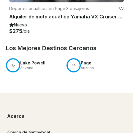
Deportes acuáticos en Page
·
3 pasajeros
Alquiler de moto acuática Yamaha VX Cruiser 2025 en Lake Powell
Nuevo
$275
/día
Los Mejores Destinos Cercanos
Lake Powell
Page
15
14
Arizona
Arizona
Acerca
Acerca de Getmyboat