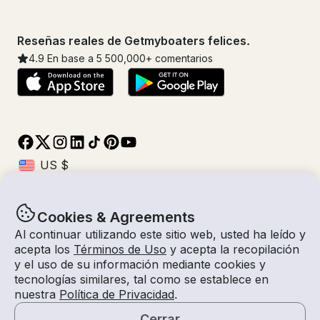
Reseñas reales de Getmyboaters felices.
4.9
En base a 5
500,000
+ comentarios
Cookies & Agreements
© Getmyboat 2026
Términos
Privacidad
Al continuar utilizando este sitio web, usted ha leído y
acepta los
Términos de Uso
y acepta la recopilación
y el uso de su información mediante cookies y
tecnologías similares, tal como se establece en
08 - 10 ago 2026
$1,815 /dia
nuestra
Política de Privacidad
.
3 días
2
Invitados
Tarifa Estimada
Auto-Capitán
Cerrar