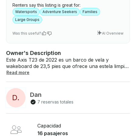
Renters say this listing is great for:
Watersports
Adventure Seekers
Families
Large Groups
Was this useful?
AI Overview
Owner's Description
Este Axis T23 de 2022 es un barco de vela y
wakeboard de 23,5 pies que ofrece una estela limpia
y perfecta sin importar las condiciones en las que
Read more
navegue. El barco tiene capacidad para hasta 16
personas con comodidad, y cuenta con una sala de
estar envolvente, muchos portavasos y espacio de
Dan
D
.
almacenamiento en la proa. El sistema de sonido está
7 reservas totales
integrado para aquellos que quieren escuchar música
en el agua. El capitán es opcional si tienes tu propia
experiencia, o podemos proporcionarte una. Acerca
del barco: - - casco de 23,5 pies con - capacidad
Capacidad
para 16 personas , sala de estar envolvente limpia y
16 pasajeros