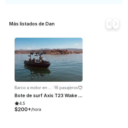
Más listados de Dan
Barco a motor en St.
·
16 pasajeros
George
Bote de surf Axis T23 Wake 2022 para alquilar en St. George y Sand Hollow
4.5
$200+
/hora