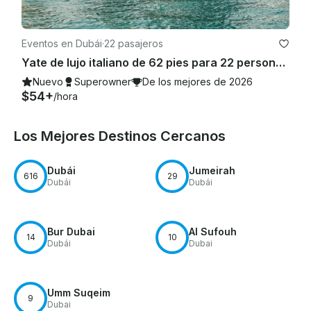
Eventos en Dubái
·
22 pasajeros
Yate de lujo italiano de 62 pies para 22 personas en Dubái, Emiratos Árabes Unidos
Nuevo
Superowner
De los mejores de 2026
$54+
/hora
Los Mejores Destinos Cercanos
Dubái
Jumeirah
616
29
Dubái
Dubái
Bur Dubai
Al Sufouh
14
10
Dubái
Dubai
Umm Suqeim
9
Dubai