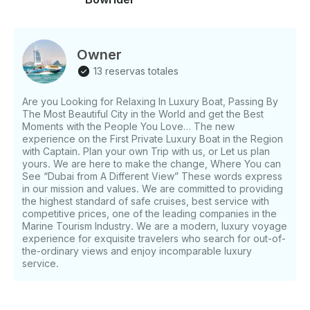
residencial único y lujoso que es verdaderamente
único en su tipo. Luego, el recorrido lo lleva al Burj
Khalifa, el edificio más alto del mundo, donde podrá
admirar su impresionante altura y disfrutar de las
Owner
impresionantes vistas desde la plataforma de
13 reservas totales
observación. También pasarás por la ciudad de Al
Habtoor, un lujoso destino residencial y de
Are you Looking for Relaxing In Luxury Boat, Passing By
entretenimiento que cuenta con algunos de los
The Most Beautiful City in the World and get the Best
hoteles y restaurantes más emblemáticos de la
Moments with the People You Love… The new
ciudad . A medida que continúe su viaje, cruzará el
experience on the First Private Luxury Boat in the Region
puente de la Fuente de Dubái y el puente peatonal,
with Captain. Plan your own Trip with us, or Let us plan
donde podrá disfrutar de las impresionantes vistas
yours. We are here to make the change, Where You can
See “Dubai from A Different View” These words express
del horizonte de la ciudad y del espectáculo de la
in our mission and values. We are committed to providing
Fuente de Dubái. Luego, el recorrido lo lleva al
the highest standard of safe cruises, best service with
Puente de la Tolerancia y al Puente Peatonal en
competitive prices, one of the leading companies in the
espiral, dos maravillas arquitectónicas que muestran
Marine Tourism Industry. We are a modern, luxury voyage
el compromiso de la ciudad con la innovación y el
experience for exquisite travelers who search for out-of-
diseño. También visitará el Hotel Bulgari, un complejo
the-ordinary views and enjoy incomparable luxury
service.
lujoso y elegante que es famoso por su
impresionante arquitectura y su entorno sereno .
Finalmente, el recorrido lo lleva a la playa de
Jumeirah y al icónico Burj Al Arab, donde podrá