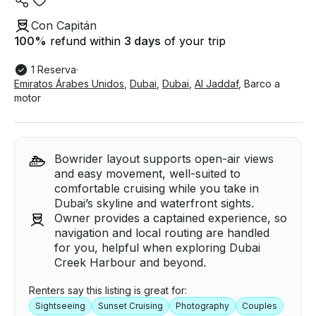
Con Capitán
100
%
refund within
3 days
of your trip
1 Reserva
·
Emiratos Árabes Unidos
,
Dubai
,
Dubai
,
Al Jaddaf
,
Barco a
motor
Bowrider layout supports open-air views
and easy movement, well-suited to
comfortable cruising while you take in
Dubai’s skyline and waterfront sights.
Owner provides a captained experience, so
navigation and local routing are handled
for you, helpful when exploring Dubai
Creek Harbour and beyond.
Renters say this listing is great for:
Sightseeing
Sunset Cruising
Photography
Couples