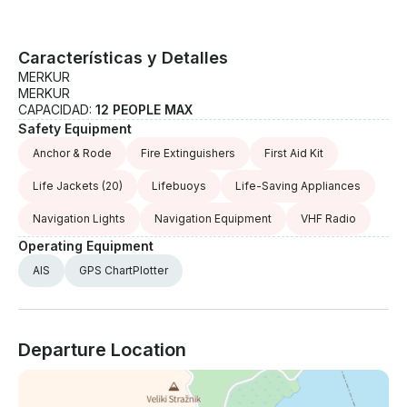
Montenegro desde el agua. Lo más destacado del
recorrido • Recorrido turístico guiado en barco de 2
horas • Navega por el Parque Nacional del Lago
Características y Detalles
Skadar • Explora tranquilos canales y campos de
MERKUR
nenúfares • Contempla la histórica fortaleza de
MERKUR
Lesendro • Excelentes oportunidades para observar
CAPACIDAD:
12 PEOPLE MAX
aves • Gratuito Vino local • Parada opcional para
Safety Equipment
nadar (si el tiempo lo permite) • Patrón/guía local
Anchor & Rode
Fire Extinguishers
First Aid Kit
con licencia
Life Jackets
(20)
Lifebuoys
Life-Saving Appliances
Navigation Lights
Navigation Equipment
VHF Radio
Operating Equipment
AIS
GPS ChartPlotter
Departure Location