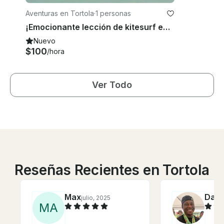
Aventuras en Tortola
·
1 personas
¡Emocionante lección de kitesurf en Tortola, Islas Vírgenes Británicas!
Nuevo
$100
/hora
Ver Todo
Reseñas Recientes en Tortola
Max
Dam
julio, 2025
M
A