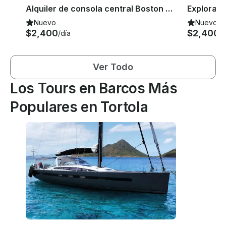
ay 1
ay 1
Alquiler de consola central Boston Whaler en Road Town, Tortola
Nuevo
Nuevo
$2,400
$2,400
/día
/d
Ver Todo
Los Tours en Barcos Más
Populares en Tortola