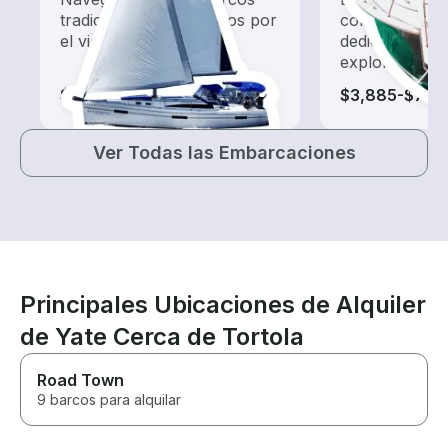
tradicionales impulsados por
con un alquil
el viento.
dedicado a ha
exploración.
$725-$51,330
$3,885-$79,
Ver Todas las Embarcaciones
Principales Ubicaciones de Alquiler
de Yate Cerca de Tortola
Road Town
9 barcos para alquilar