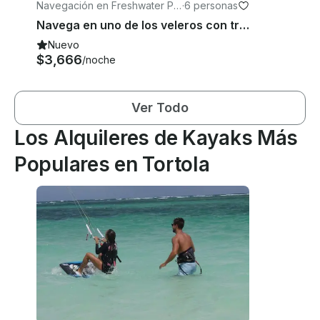
Navegación en Freshwater Po
·
6 personas
nd
Navega en uno de los veleros con tripulación más emocionantes de menos de 70 pies en las Islas Vírgenes Británicas
Nuevo
$3,666
/noche
Ver Todo
Los Alquileres de Kayaks Más
Populares en Tortola