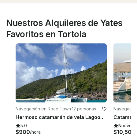
Nuestros Alquileres de Yates
Favoritos en Tortola
Navegación en Road Town
·
12 personas
Navegación
Hermoso catamarán de vela Lagoon de 57 pies
5.0
Nuevo
$900
$10,500
/hora