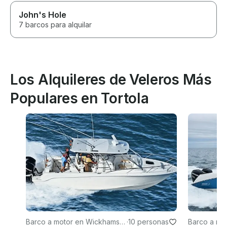
John's Hole
7 barcos para alquilar
Los Alquileres de Veleros Más
Populares en Tortola
Barco a motor en Wickhams C
·
10 personas
Barco a mo