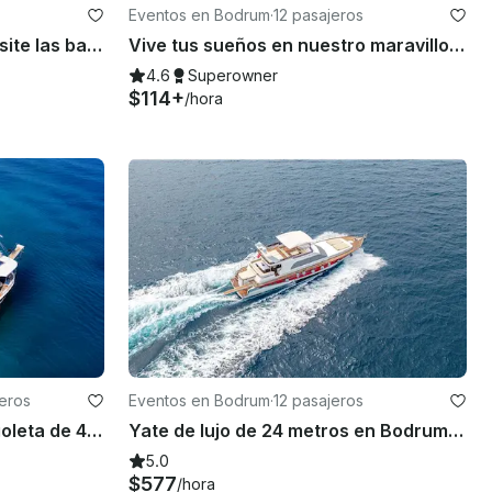
Eventos en Bodrum
·
12 pasajeros
Alquile un yate a motor y visite las bahías más hermosas de Bodrum
Vive tus sueños en nuestro maravilloso yate en Bodrum.
4.6
Superowner
$114+
/hora
jeros
Eventos en Bodrum
·
12 pasajeros
Tour privado en barco en goleta de 45 pies con destino a Bodrum: ¡impresionantes vistas!
Yate de lujo de 24 metros en Bodrum con jacuzzi: programa de 6 horas
5.0
$577
/hora