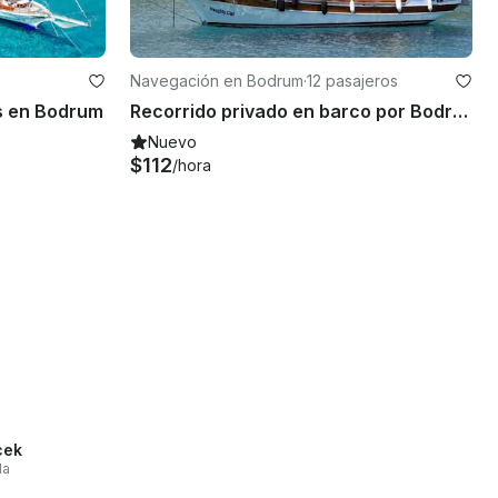
s
Navegación en Bodrum
·
12 pasajeros
os en Bodrum
Recorrido privado en barco por Bodrum a bordo de una goleta de 48 pies
Nuevo
$112
/hora
cek
la