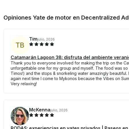
Opiniones Yate de motor en Decentralized Ad
Tim
julio, 2026
T
B
Catamarán Lagoon 38: disfruta del ambiente veran
Thank you to everyone involved for making the trip on the 
unforgettable one for my group and myself. The food was so 
Timos!) and the stops & snorkeling water amazingly beautiful.
again next time I come to Mykonos because the Vibes on Sum
Very relaxing!
McKenna
julio, 2026
RODAS: experiencias en yates privados | Paseos en