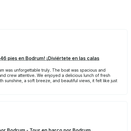
 46 pies en Bodrum! ¡Diviértete en las calas
um was unforgettable truly. The boat was spacious and
nd crew attentive. We enjoyed a delicious lunch of fresh
 sunshine, a soft breeze, and beautiful views, it felt like just
 por Bodrum - Tour en barco por Bodrum