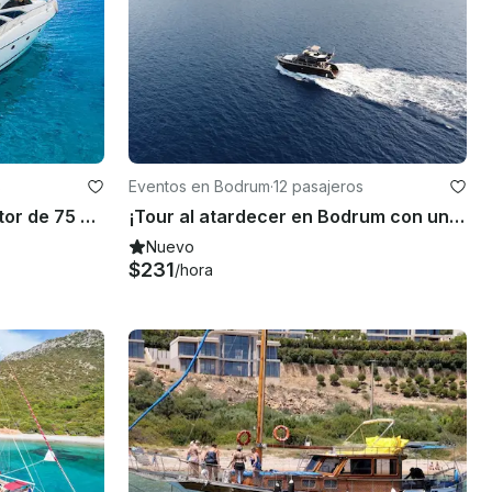
s
Eventos en Bodrum
·
12 pasajeros
¡Tour privado en yate a motor de 75 pies con lujosas comodidades!
¡Tour al atardecer en Bodrum con un yate a motor negro personalizado de 46 pies!
Nuevo
$231
/hora