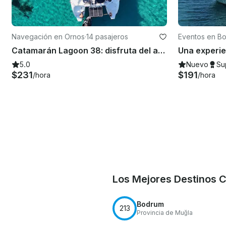
Navegación en Ornos
·
14 pasajeros
Eventos en B
Catamarán Lagoon 38: disfruta del ambiente veraniego en Mykonos
5.0
Nuevo
Su
$231
$191
/hora
/hora
Los Mejores Destinos 
Bodrum
213
Provincia de Muğla