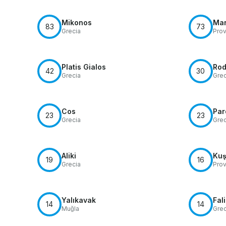
Mikonos
Mar
83
73
Grecia
Prov
Platis Gialos
Ro
42
30
Grecia
Grec
Cos
Par
23
23
Grecia
Grec
Aliki
Kuş
19
16
Grecia
Prov
Yalıkavak
Fali
14
14
Muğla
Grec