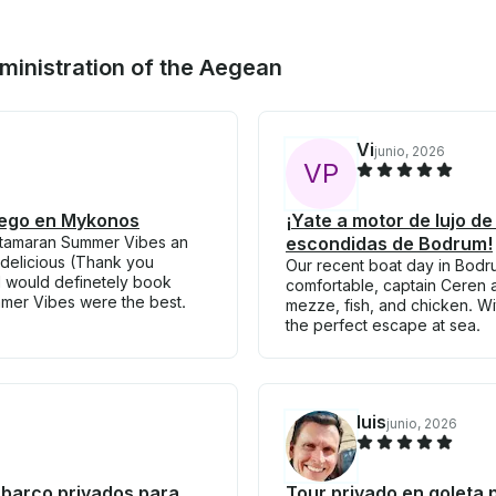
ministration of the Aegean
Vi
junio, 2026
V
P
iego en Mykonos
¡Yate a motor de lujo de
Catamaran Summer Vibes an
escondidas de Bodrum!
delicious (Thank you
Our recent boat day in Bodr
 I would definetely book
comfortable, captain Ceren a
mer Vibes were the best.
mezze, fish, and chicken. With
the perfect escape at sea.
luis
junio, 2026
 barco privados para
Tour privado en goleta