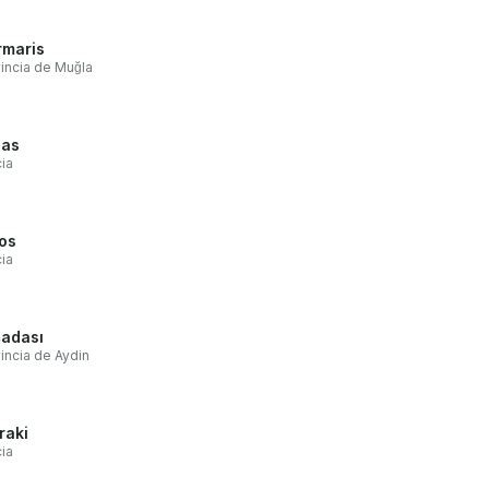
maris
incia de Muğla
das
ia
os
ia
adası
incia de Aydin
raki
ia