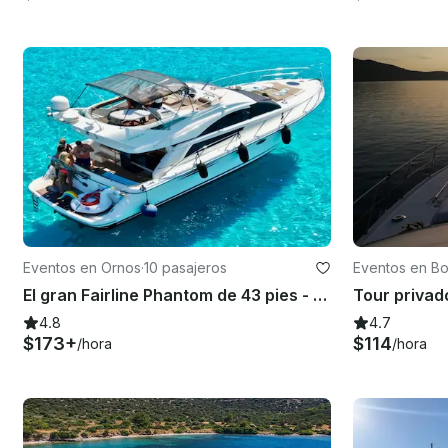
Eventos en Ornos
·
10 pasajeros
Eventos en B
El gran Fairline Phantom de 43 pies - Mykonos
4.8
4.7
$173+
$114
/hora
/hora