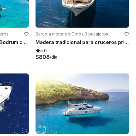
jeros
Barco a motor en Ornos
·
9 pasajeros
Tour privado en barco por Bodrum con goleta de lujo
Madera tradicional para cruceros privados.
5.0
$808
/día