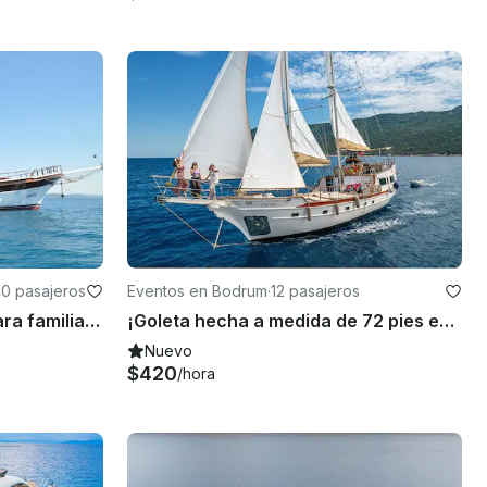
0 pasajeros
Eventos en Bodrum
·
12 pasajeros
Crucero diario en goleta para familias y grupos (25 huéspedes) en Bodrum
¡Goleta hecha a medida de 72 pies en Bodrum!
Nuevo
$420
/hora