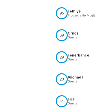
Fethiye
95
Provincia de Muğla
Ornos
69
Grecia
Fenerbahce
29
Grecia
Vlichada
20
Grecia
Fira
14
Grecia