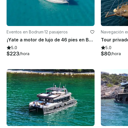
Eventos en Bodrum
·
12 pasajeros
Navegación e
¡Yate a motor de lujo de 46 pies en Bodrum! ¡Diviértete en las calas escondidas de Bodrum!
5.0
5.0
$223
$80
/hora
/hora