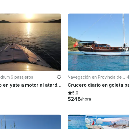
odrum
·
6 pasajeros
Navegación en Provincia de
·
4
Muğla
Tour privado en yate a motor al atardecer con cena
5.0
$248
/hora