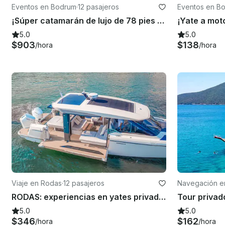
Eventos en Bodrum
·
12 pasajeros
Eventos en B
¡Súper catamarán de lujo de 78 pies en Bodrum! ¡Disfruta de la costa turca!
5.0
5.0
$903
$138
/hora
/hora
Viaje en Rodas
·
12 pasajeros
Navegación e
RODAS: experiencias en yates privados | Paseos en barco privados para hasta 12 personas
5.0
5.0
$346
$162
/hora
/hora