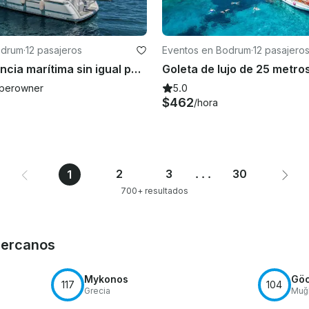
odrum
·
12 pasajeros
Eventos en Bodrum
·
12 pasajero
Una experiencia marítima sin igual para 12 personas en un lujoso yate a motor de 44 pies
Goleta de lujo de 25 metr
perowner
5.0
$462
/hora
2
3
...
30
1
700+ resultados
Cercanos
Mykonos
Gö
117
104
Grecia
Muğ