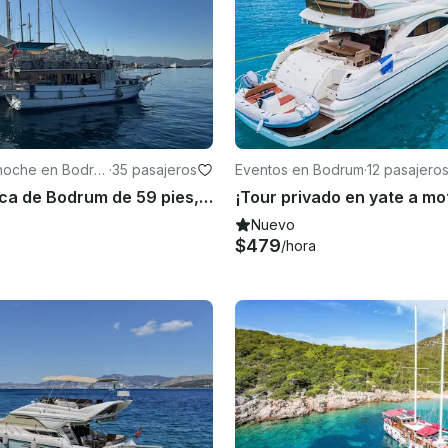
 noche en Bodru
·
35 pasajeros
Eventos en Bodrum
·
12 pasajero
Goleta clásica de Bodrum de 59 pies, capacidad máxima para 35 personas, almuerzo y cena
Nuevo
$479
/hora