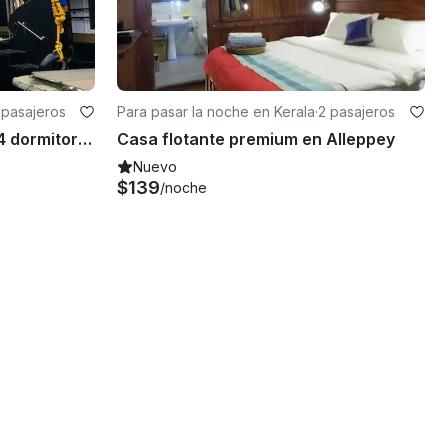
 pasajeros
Para pasar la noche en Kerala
·
2 pasajeros
Casa flotante premium de 4 dormitorios en Kerala
Casa flotante premium en Alleppey
Nuevo
$139
/noche