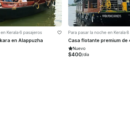
 en Kerala
·
6 pasajeros
Para pasar la noche en Kerala
·
8
ikara en Alappuzha
Nuevo
$400
/día