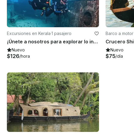
Excursiones en Kerala
·
1 pasajero
Barco a motor
¡Únete a nosotros para explorar lo inexplorado del mar!
Crucero Sh
Nuevo
Nuevo
$126
$75
/hora
/día