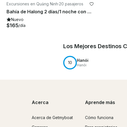
Excursiones en Quảng Ninh
·
20 pasajeros
Bahía de Halong 2 días/1 noche con crucero de 4 estrellas
Nuevo
$165
/día
Los Mejores Destinos 
Hanói
10
Hanói
Acerca
Aprende más
Acerca de Getmyboat
Cómo funciona