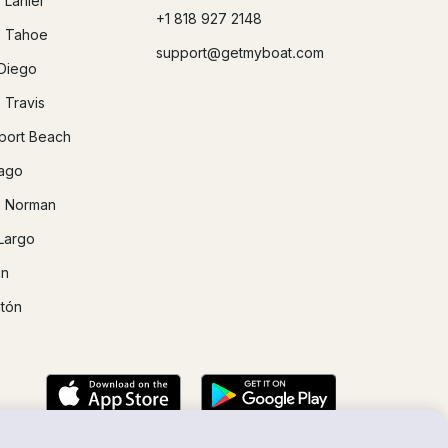
 Lanier
+1 818 927 2148
 Tahoe
support@getmyboat.com
Diego
 Travis
ort Beach
ago
 Norman
Largo
in
tón