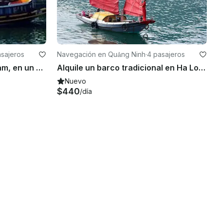
asajeros
Navegación en Quảng Ninh
·
4 pasajeros
Explora Quảng Ninh, Vietnam, en un basurero para hasta 9 personas
Alquile un barco tradicional en Ha Long, Vietnam
Nuevo
$440
/día