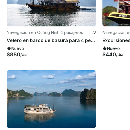
Navegación en Quảng Ninh
·
4 pasajeros
Navegación e
Velero en barco de basura para 4 personas en Ha Long, Vietnam
Nuevo
Nuevo
$880
$440
/día
/día