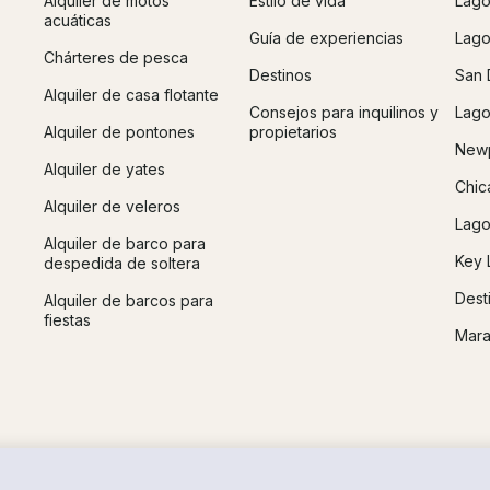
Alquiler de motos
Estilo de vida
Lago
acuáticas
Guía de experiencias
Lago
Chárteres de pesca
Destinos
San 
Alquiler de casa flotante
Consejos para inquilinos y
Lago
Alquiler de pontones
propietarios
Newp
Alquiler de yates
Chic
Alquiler de veleros
Lago
Alquiler de barco para
Key 
despedida de soltera
Dest
Alquiler de barcos para
fiestas
Mara