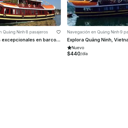
n Quảng Ninh
·
8 pasajeros
Navegación en Quảng Ninh
·
9 p
Excursiones excepcionales en barco en Quảng Ninh, Vietnam, en goleta
Nuevo
$440
/día