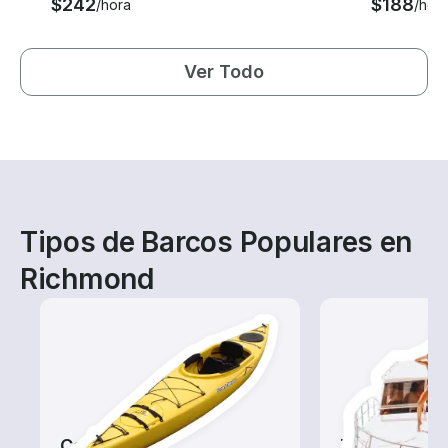
$242
$188
/hora
/hor
Ver Todo
Tipos de Barcos Populares en
Richmond
Canoas
Tours