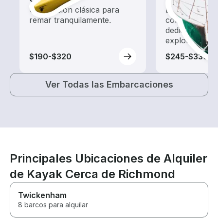
Una opción clásica para
Explora las a
remar tranquilamente.
con un alquil
dedicado a ha
exploración.
$190-$320
$245-$330
Ver Todas las Embarcaciones
Principales Ubicaciones de Alquiler
de Kayak Cerca de Richmond
Twickenham
8 barcos para alquilar