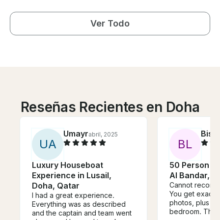
Ver Todo
Reseñas Recientes en Doha
Umayr
Bise
abril, 2025
U
A
B
L
Luxury Houseboat
50 Person Y
Experience in Lusail,
Al Bandar, A
Doha, Qatar
Cannot recomme
You get exactly
I had a great experience.
photos, plus the
Everything was as described
bedroom. The s
and the captain and team went