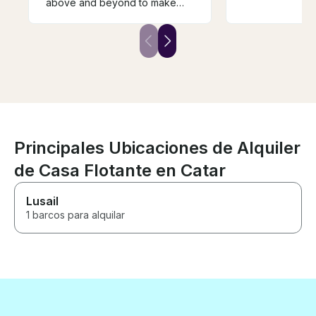
helpful, you ca
above and beyond to make
after booking.
sure the arrangements were
ice, water and 
made to a high standard.
baloons. The b
Couldn’t have asked for more
furniture is su
and definitely recommend for
a great time a
hiring for the day or for special
all impressed!
occasions!
Principales Ubicaciones de Alquiler
de Casa Flotante en Catar
Lusail
1 barcos para alquilar