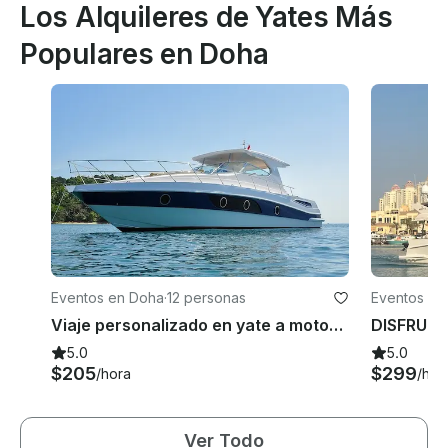
Los Alquileres de Yates Más
Populares en Doha
Eventos en Doha
·
12 personas
Eventos en
Viaje personalizado en yate a motor a la isla Saflya, Doha
5.0
5.0
$205
$299
/hora
/hor
Ver Todo