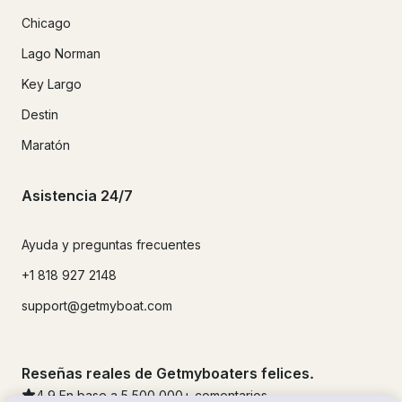
Chicago
Lago Norman
Key Largo
Destin
Maratón
Asistencia 24/7
Ayuda y preguntas frecuentes
+1 818 927 2148
support@getmyboat.com
Reseñas reales de Getmyboaters felices.
4.9
En base a 5
500,000
+ comentarios