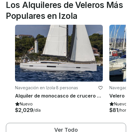
Los Alquileres de Veleros Más
Populares en Izola
Navegación en Izola
·
8 personas
Navegación
Alquiler de monocasco de crucero Dufour 520 de 50 pies para 8 personas en Liubliana, Eslovenia
Nuevo
Nuevo
$2,029
$81
/día
/hora
Ver Todo