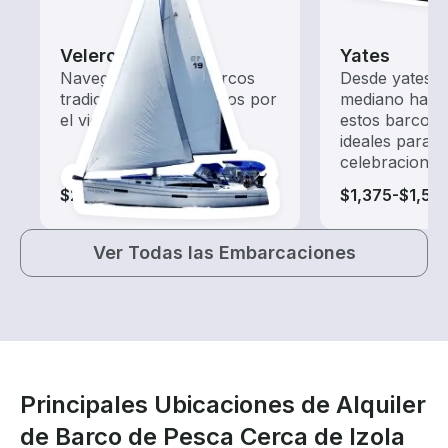
Veleros
Yates
Navega con estos barcos
Desde yates 
tradicionales impulsados por
mediano hasta
el viento.
estos barcos 
ideales para 
celebraciones
$215-$1,890
$1,375-$1,56
Ver Todas las Embarcaciones
Principales Ubicaciones de Alquiler
de Barco de Pesca Cerca de Izola