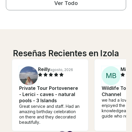
Ver Todo
Reseñas Recientes en Izola
Reilly
Mike
agosto, 2026
M
B
Private Tour Portovenere
Wildlife Tour
- Lerici - caves - natural
Channel
pools - 3 Islands
we had a lovely
enjoyed the ver
Great service and staff. Had an
knowledgeable
amazing birthday celebration
guide who readi
on there and they decorated
answered all ou
beautifully.
the history of I
on general. the