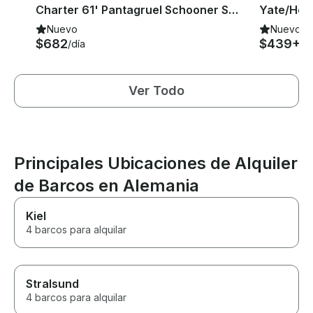
go
Charter 61' Pantagruel Schooner Schwerte, Alemania
Nuevo
Nuevo
$682
$439+
/día
/n
Ver Todo
Principales Ubicaciones de Alquiler
de Barcos en Alemania
Kiel
4 barcos para alquilar
Stralsund
4 barcos para alquilar