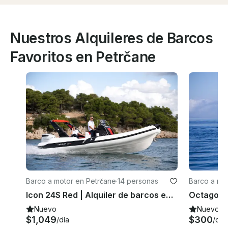
Nuestros Alquileres de Barcos
Favoritos en Petrčane
Barco a motor en Petrčane
·
14 personas
Barco a mo
Icon 24S Red | Alquiler de barcos en Petrčane, Croacia
Nuevo
Nuevo
$1,049
$300
/día
/día