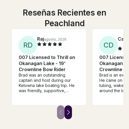
Reseñas Recientes en
Peachland
Raj
Cath
agosto, 2026
R
D
C
D
007 Licensed to Thrill on
007 Licensed 
Okanagan Lake - 19'
Okanagan Lak
Crownline Bow Rider
Crownline Bo
Brad was an outstanding
Brad is an exce
captain and host during our
He came on tim
Kelowna lake boating trip. He
tubing, wakebo
was friendly, supportive,
around the lak
knowledgeable, and made
esthetics are s
sure everyone had a great
the seats are c
time. The experience was fun,
Great boat for a
safe, and memorable. Highly
couples on the 
recommend Brad for anyone
accommodating 
looking for an excellent day on
chat with!
the water!