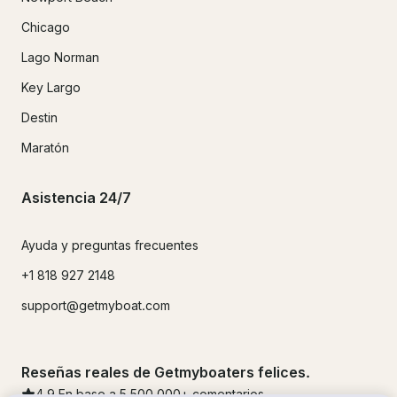
Chicago
Lago Norman
Key Largo
Destin
Maratón
Asistencia 24/7
Ayuda y preguntas frecuentes
+1 818 927 2148
support@getmyboat.com
Reseñas reales de Getmyboaters felices.
4.9
En base a 5
500,000
+ comentarios