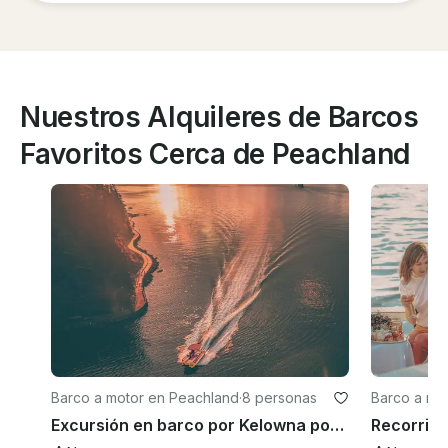
Nuestros Alquileres de Barcos
Favoritos Cerca de Peachland
Barco a motor en Peachland
·
8 personas
Barco a mo
Excursión en barco por Kelowna por el lago Okanagan: del anochecer al amanecer