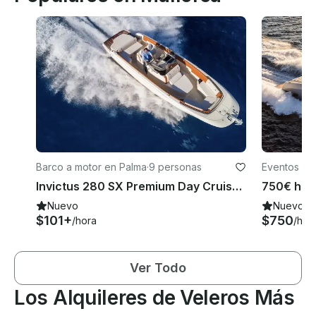
Barco a motor en Palma
·
9 personas
Eventos en
Invictus 280 SX Premium Day Cruiser para disfrutar de momentos inolvidables en Mallorca
Nuevo
Nuevo
$101+
$750
/hora
/hor
Ver Todo
Los Alquileres de Veleros Más