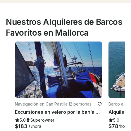
Nuestros Alquileres de Barcos
Favoritos en Mallorca
Navegación en Can Pastilla
·
12 personas
Barco a mo
Excursiones en velero por la bahía de Palma//Mallorca Day Charter
5.0
Superowner
5.0
$183+
$78
/hora
/hora