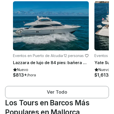
Eventos en Puerto de Alcudia
·
12 personas
Eventos en 
Lazzara de lujo de 84 pies: bañera de hidromasaje, moto de agua y juguetes acuáticos para Mallorca, ESPAÑA
Nuevo
Nuevo
$813+
$1,613
/hora
/ho
Ver Todo
Los Tours en Barcos Más
Populares en Mallorca