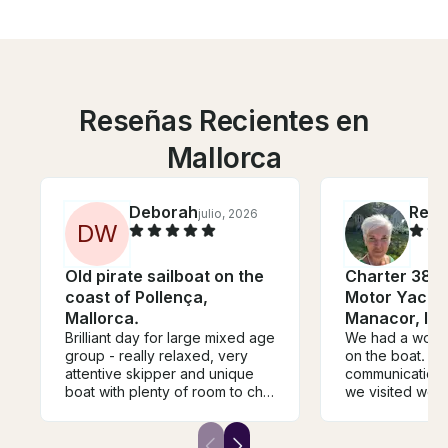
Reseñas Recientes en
Mallorca
Deborah
Reb
julio, 2026
D
W
Old pirate sailboat on the
Charter 38' G
coast of Pollença,
Motor Yacht 
Mallorca.
Manacor, Ill
Brilliant day for large mixed age
We had a wonde
group - really relaxed, very
on the boat. A
attentive skipper and unique
communication 
boat with plenty of room to chill
we visited were
or play. Much nicer and more
Water was perf
personal than soulless
delicious.
motorboat or crowded party