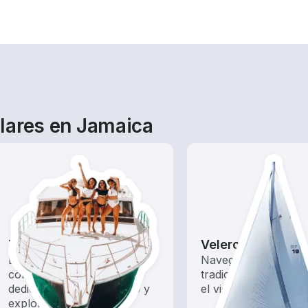
lares en Jamaica
Tours
Veleros
Explora las aguas locales
Navega con estos b
con un alquiler de barco
tradicionales impuls
dedicado a hacer turismo y
el viento.
exploración.