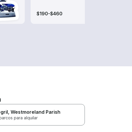
de al
$190-$460
$190
a
gril
, Westmoreland Parish
barcos para alquilar