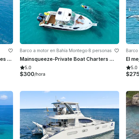
Barco a motor en Bahía Montego
·
8 personas
Barco
Searay Sundancer privado de 37 pies con almuerzo y barra libre
Mainsqueeze-Private Boat Charters 🏝️🇯🇲 Ponche de ron, esnórquel, música incluida.
5.0
5.0
$300
$27
/hora