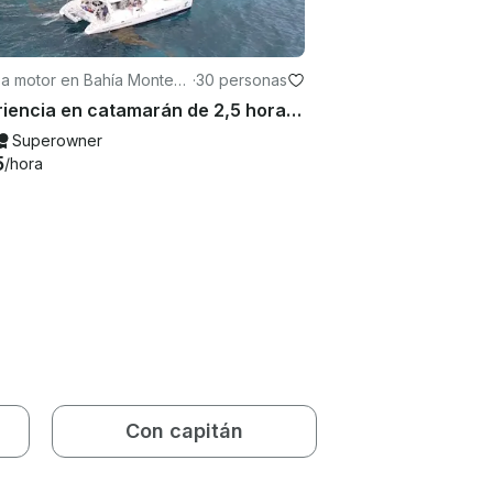
 a motor en Bahía Monteg
·
30 personas
Experiencia en catamarán de 2,5 horas en Montego Bay
Superowner
5
/hora
Con capitán