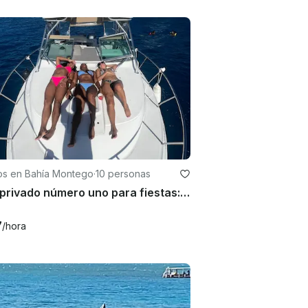
os en Bahía Montego
·
10 personas
Bote privado número uno para fiestas: Wellcraft de 31 pies para 8 personas
7
/hora