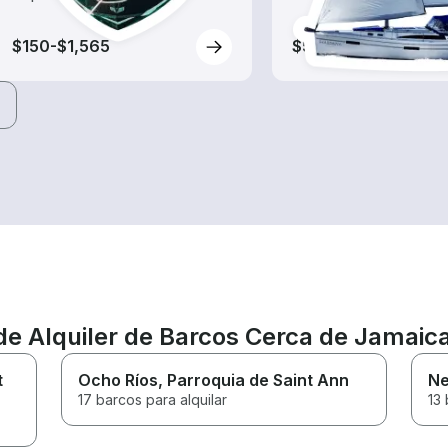
$150-$1,565
$540-$1,860
de Alquiler de Barcos Cerca de Jamaic
t
Ocho Ríos
, Parroquia de Saint Ann
Ne
17 barcos para alquilar
13 