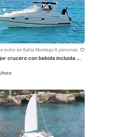
 a motor en Bahía Montego
·
8 personas
El mejor crucero con bebida incluida 🍺 en Montego Bay 🇯🇲 🥳 🍺
5
/hora