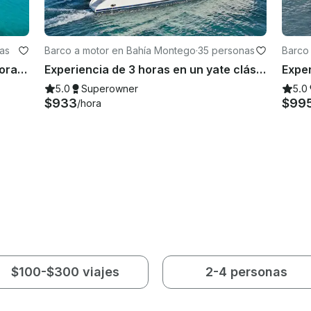
as
Barco a motor en Bahía Montego
·
35 personas
Barco
o
Experiencia en catamarán de 3,5 horas en Montego Bay
Experiencia de 3 horas en un yate clásico en Montego Bay
5.0
Superowner
5.0
$933
$99
/hora
$100-$300 viajes
2-4 personas