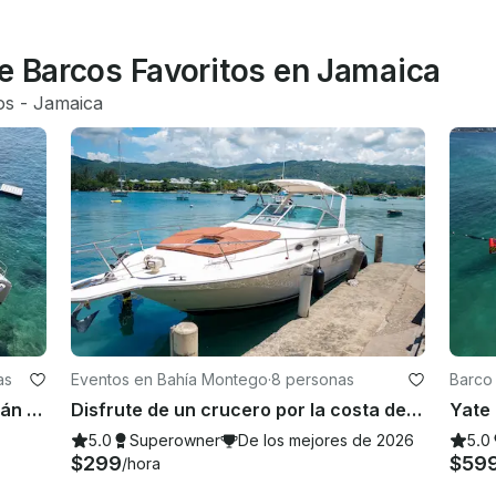
de Barcos Favoritos en Jamaica
os
 - 
Jamaica
as
Eventos en Bahía Montego
·
8 personas
Barco
¡Navega en Montego Bay! Catamarán Leopard de 39 pies
Disfrute de un crucero por la costa de Montego Bay en un yate SeaRay de 30 pies con ron ponche ilimitado
5.0
Superowner
De los mejores de 2026
5.0
$299
$59
/hora