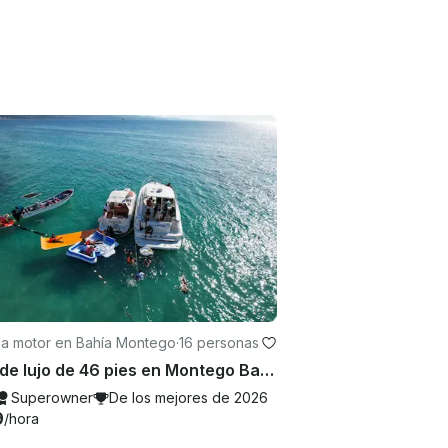
 a motor en Bahía Montego
·
16 personas
Yate de lujo de 46 pies en Montego Bay con cócteles y comidas ilimitados incluidos
Superowner
De los mejores de 2026
9
/hora