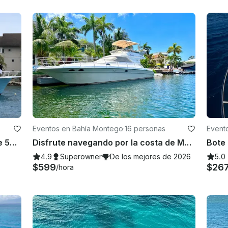
Eventos en Bahía Montego
·
16 personas
Event
¡Yate a motor Hatteras Sportfish de 55 pies en Ocho Ríos!
Disfrute navegando por la costa de Montego Bay en un yate Searay de 46 pies
4.9
Superowner
De los mejores de 2026
5.0
$599
$26
/hora