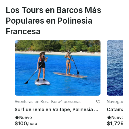
Los Tours en Barcos Más
Populares en Polinesia
Francesa
Aventuras en Bora-Bora
·
1 personas
Navegación
Surf de remo en Vaitape, Polinesia Francesa
Nuevo
Nuevo
$100
$1,729
/hora
/n