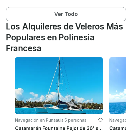
Ver Todo
Los Alquileres de Veleros Más
Populares en Polinesia
Francesa
Navegación en Punaauia
·
5 personas
Navegación
Catamarán Fountaine Pajot de 36' sin patrón en Tahití