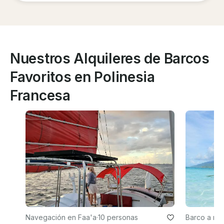
Nuestros Alquileres de Barcos
Favoritos en Polinesia
Francesa
Navegación en Faa'a
·
10 personas
Barco a mo