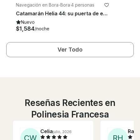
Navegación en Bora-Bora
·
4 personas
Catamarán Helia 44: su puerta de entrada a la aventura y la comodidad en mar abierto
Nuevo
$1,584
/noche
Ver Todo
Reseñas Recientes en
Polinesia Francesa
Celia
Rand
julio, 2026
C
W
R
H