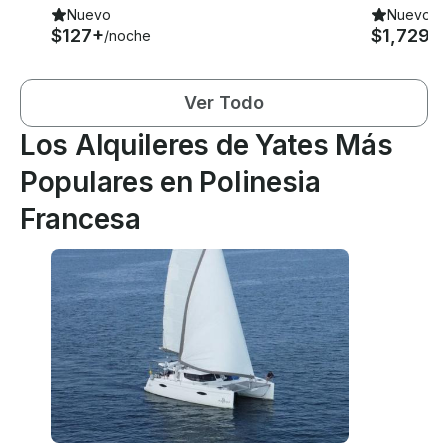
Nuevo
Nuevo
$127+
$1,729
/noche
/d
Ver Todo
Los Alquileres de Yates Más
Populares en Polinesia
Francesa