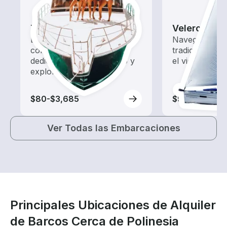
Tours
Veleros
Explora las aguas locales
Navega con e
con un alquiler de barco
tradicionales
dedicado a hacer turismo y
el viento.
exploración.
$80-$3,685
$90-$3,685
Ver Todas las Embarcaciones
Principales Ubicaciones de Alquiler
de Barcos Cerca de Polinesia