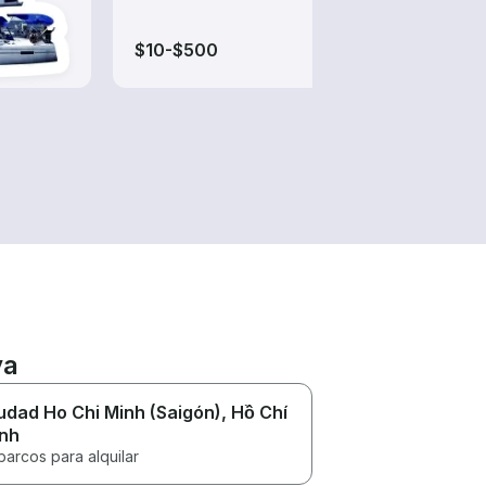
de al
$10-$500
$125
ya
udad Ho Chi Minh (Saigón)
, Hồ Chí
nh
barcos para alquilar