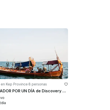
 en Kep Province
·
8 personas
PESCADOR POR UN DÍA de Discovery Center, KEP WEST
evo
/día