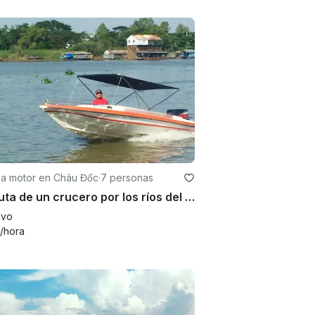
 a motor en Châu Đốc
·
7 personas
Disfruta de un crucero por los ríos del Mekong en Chau Doc o al sur de Vietnam
evo
/hora