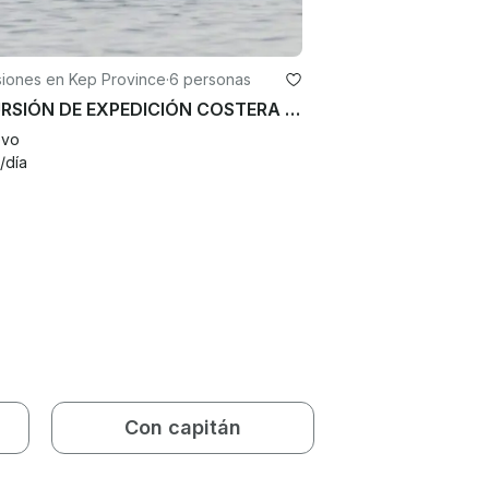
siones en Kep Province
·
6 personas
EXCURSIÓN DE EXPEDICIÓN COSTERA CON DELFINES
evo
/día
Con capitán