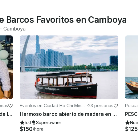
de Barcos Favoritos en Camboya
- 
Camboya
onas
Eventos en Ciudad Ho Chi Minh
·
23 personas
Pesca
(Saigón)
Noche en Saigón en lancha rápida de lujo, ciudad de Ho Chi Minh
Hermoso barco abierto de madera en alquiler en Saigón
5.0
Superowner
Nu
$150
$125
/hora