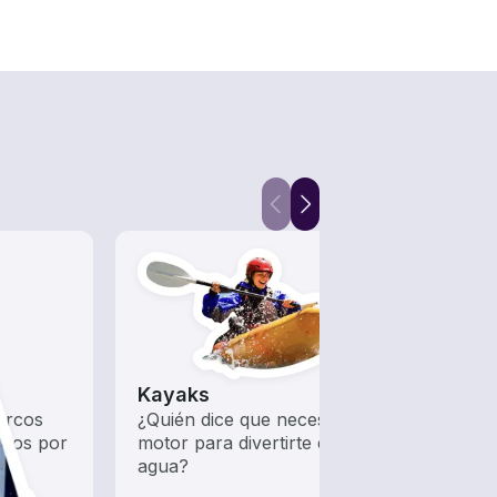
Kayaks
Barc
arcos
¿Quién dice que necesitas un
Barco
ados por
motor para divertirte en el
pesca
agua?
embar
aguas