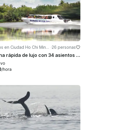
os en Ciudad Ho Chi Minh
·
26 personas
ón)
Lancha rápida de lujo con 34 asientos para un máximo de 26 personas
evo
0
/hora