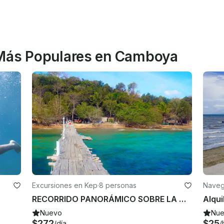
 Más Populares en Camboya
Excursiones en Kep
·
8 personas
Naveg
RECORRIDO PANORÁMICO SOBRE LA CONSERVACIÓN MARINA
Nuevo
Nu
$272
$25
/día
/