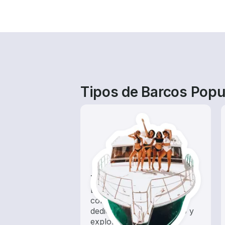
Tipos de Barcos Pop
Tours
Explora las aguas locales
con un alquiler de barco
dedicado a hacer turismo y
exploración.