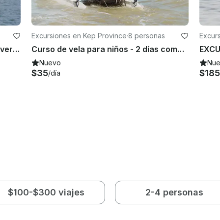
Excursiones en Kep Province
·
8 personas
Excur
Alquiler de botes Optimist en Discovery Center, Kep West
Curso de vela para niños - 2 días completos
Nuevo
Nu
$35
$185
/día
$100-$300 viajes
2-4 personas