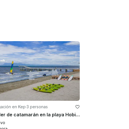
ación en Kep
·
3 personas
Alquiler de catamarán en la playa Hobie Wave 13
evo
hora