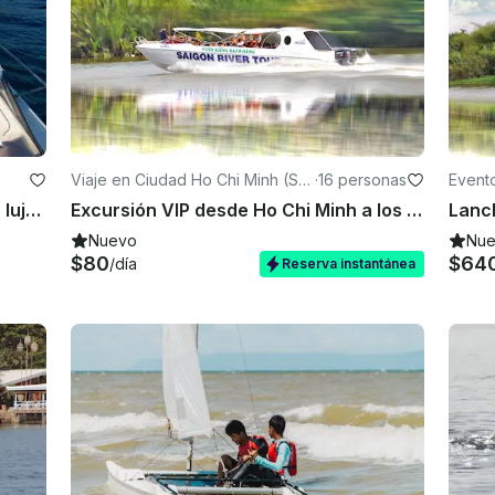
Viaje en Ciudad Ho Chi Minh (Sai
·
16 personas
Event
gón)
(Saig
Lancha rápida Sunseeker Yacht de lujo al mejor precio en alquiler en Can Tho $378 por hora
Excursión VIP desde Ho Chi Minh a los túneles de Cu Chi en lancha motora con almuerzo incluido
Nuevo
Nu
$80
$64
/día
Reserva instantánea