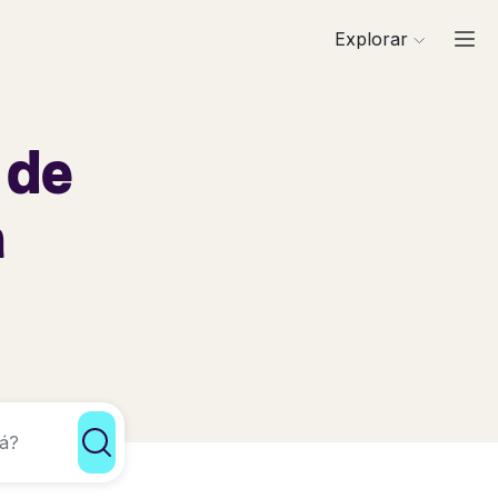
Explorar
 de
a