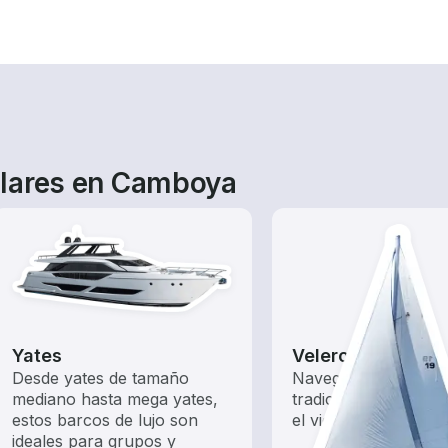
ulares en Camboya
Yates
Veleros
Desde yates de tamaño
Navega con estos b
mediano hasta mega yates,
tradicionales impuls
estos barcos de lujo son
el viento.
ideales para grupos y