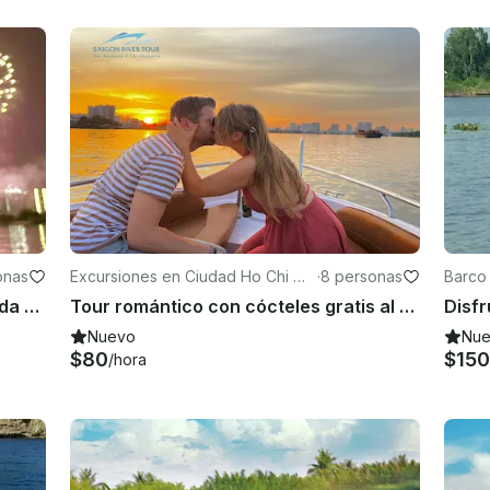
onas
Excursiones en Ciudad Ho Chi Mi
·
8 personas
Barco
nh (Saigón)
Ciudad de Ho Chi Minh: lancha rápida Firework de Nochevieja 2026
Tour romántico con cócteles gratis al atardecer en lancha rápida de lujo, HCMC
Nuevo
Nu
$80
$150
/hora