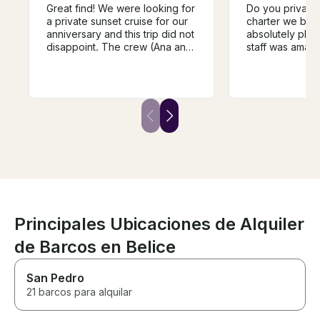
Great find! We were looking for
Do you private
a private sunset cruise for our
charter we bo
anniversary and this trip did not
absolutely phe
disappoint. The crew (Ana and
staff was amazi
Charlie) were hilarious, friendly
attentive. Liste
and professional. The itinerary
requests were i
and playlists were catered to
They’re very 
what we wanted. Doing a little
Great with drin
snorkeling along the reef was
service. The va
an awesome experience. The
private charter
drinks and food included were
exceptional. Thi
delicious. Don’t hesitate to
something that 
book!
missed.
Principales Ubicaciones de Alquiler
de Barcos en Belice
San Pedro
21 barcos para alquilar