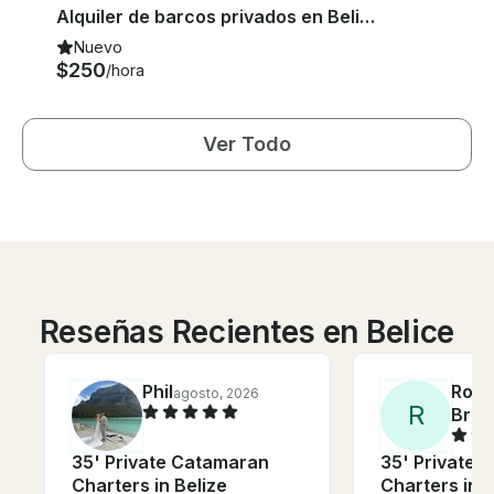
Alquiler de barcos privados en Belice: espacioso, cómodo y totalmente personalizable
Nuevo
$250
/hora
Ver Todo
Reseñas Recientes en Belice
Phil
Robe
agosto, 2026
R
Bres
35' Private Catamaran
35' Private 
Charters in Belize
Charters in B