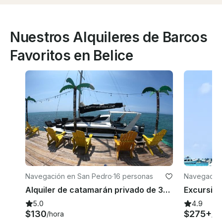
Nuestros Alquileres de Barcos
Favoritos en Belice
Navegación en San Pedro
·
16 personas
Navegación
Alquiler de catamarán privado de 35 pies en Belice
5.0
4.9
$130
$275+
/hora
/ho