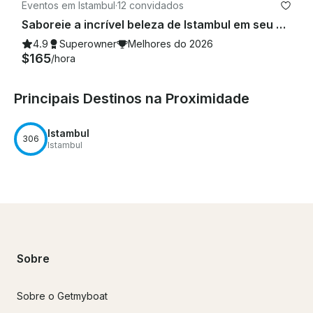
Eventos em Istambul
·
12 convidados
Saboreie a incrível beleza de Istambul em seu próprio iate exclusivo!
4.9
Superowner
Melhores do 2026
$165
/hora
Principais Destinos na Proximidade
Istambul
306
Istambul
Sobre
Sobre o Getmyboat