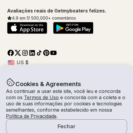
Avaliações reais de Getmyboaters felizes.
4.9
em 5!
500,000
+ comentários
Cookies & Agreements
© Getmyboat 2026
Termos
Privacidade
Ao continuar a usar este site, você leu e concorda
com os
Termos de Uso
e concorda com a coleta e o
uso de suas informações por cookies e tecnologias
semelhantes, conforme estabelecido em nossa
10 ago 2026
$133 /hora
Política de Privacidade
.
1 hora
2
Convidados
Tarifa Estimada
Com Capitão
Fechar
Solicitar um Orçamento