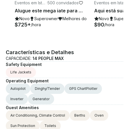
Eventos em Ista
·
500 convidados
Eventos em Istam
mbul
ul
Alugue este mega iate para um cruzeiro por Istambul para seu próximo evento
Novo
Superowner
Melhores do 2026
Novo
Supero
$725+
$90
/hora
/hora
Características e Detalhes
CAPACIDADE:
14 PEOPLE MAX
Safety Equipment
Life Jackets
Operating Equipment
Autopilot
Dinghy/Tender
GPS ChartPlotter
Inverter
Generator
Guest Amenities
Air Conditioning, Climate Control
Berths
Oven
Sun Protection
Toilets