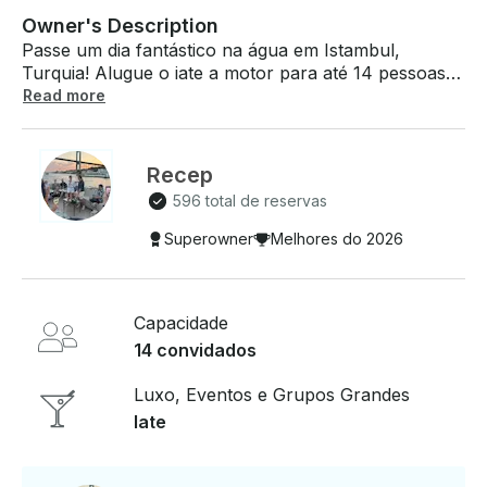
Owner's Description
Passe um dia fantástico na água em Istambul,
Turquia! Alugue o iate a motor para até 14 pessoas.
Tarifa tão baixa quanto $100 por hora. Este iate é
Read more
perfeito para aniversários no iate, propostas de
casamento, baile de formatura no iate, passeios de
café da manhã, passeios de refeições, passeios pela
Recep
ilha, passeios de natação e outros passeios
596 total de reservas
personalizados. Se você tiver alguma dúvida,
podemos respondê-la por meio da plataforma de
Superowner
Melhores do 2026
mensagens da GetMyBoat antes de você pagar.
Basta clicar em “Solicitar reserva” e nos enviar uma
pergunta para uma oferta personalizada.
Capacidade
14 convidados
Luxo, Eventos e Grupos Grandes
Iate