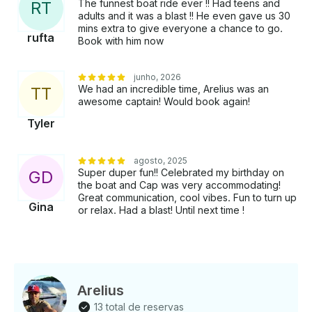
The funnest boat ride ever !! Had teens and
R
T
adults and it was a blast !! He even gave us 30
mins extra to give everyone a chance to go.
rufta
Book with him now
junho, 2026
We had an incredible time, Arelius was an
T
T
awesome captain! Would book again!
Tyler
agosto, 2025
Super duper fun!! Celebrated my birthday on
G
D
the boat and Cap was very accommodating!
Great communication, cool vibes. Fun to turn up
Gina
or relax. Had a blast! Until next time !
Arelius
13 total de reservas