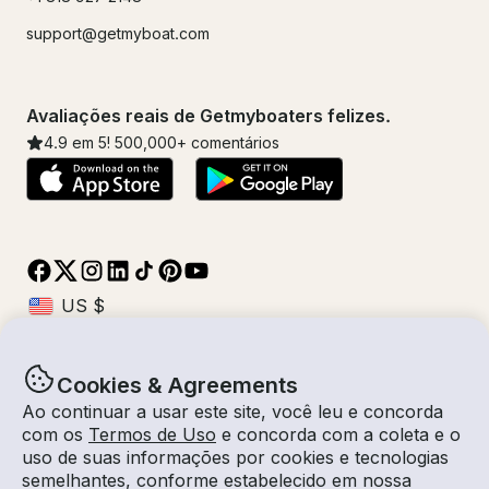
support@getmyboat.com
Avaliações reais de Getmyboaters felizes.
4.9
em 5!
500,000
+ comentários
Cookies & Agreements
© Getmyboat 2026
Termos
Privacidade
Ao continuar a usar este site, você leu e concorda
com os
Termos de Uso
e concorda com a coleta e o
uso de suas informações por cookies e tecnologias
semelhantes, conforme estabelecido em nossa