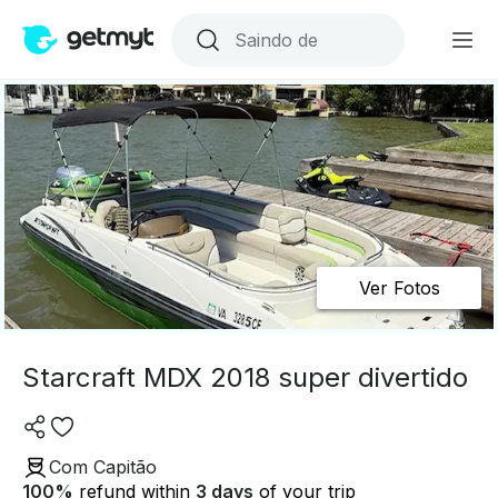
Ver Fotos
Starcraft MDX 2018 super divertido
Com Capitão
100
%
refund within
3 days
of your trip