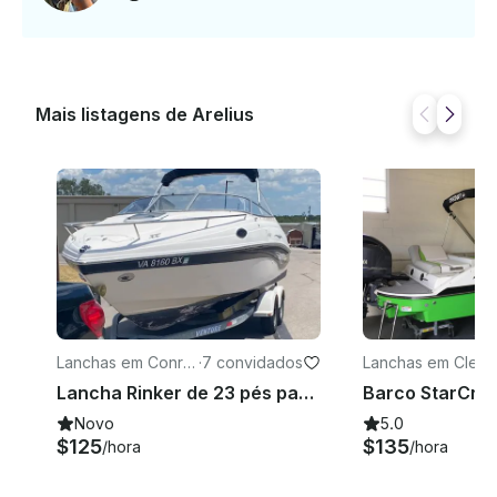
Mais listagens de Arelius
Lanchas em Conro
·
7 convidados
Lanchas em Clear 
e
ake Shores
Lancha Rinker de 23 pés para viagens de lazer em Conroe
Novo
5.0
$125
$135
/hora
/hora