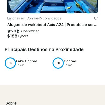
Lanchas em Conroe
·
15 convidados
Aluguel de wakeboat Axis A24 | Produtos e serviços 5 estrelas!
5.0
Superowner
$188+
/hora
Principais Destinos na Proximidade
Lake Conroe
Conroe
36
28
Texas
Texas
Sobre