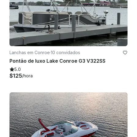
Lanchas em Conroe
·
10 convidados
Pontão de luxo Lake Conroe G3 V322SS
5.0
$125
/hora