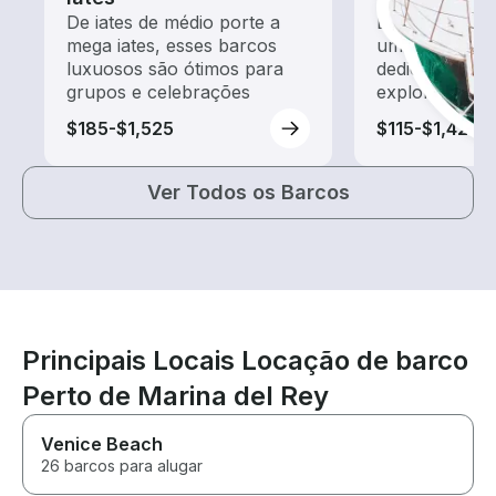
De iates de médio porte a
Explore as ág
mega iates, esses barcos
um aluguel de
luxuosos são ótimos para
dedicado a pa
grupos e celebrações
exploração
$185-$1,525
$115-$1,420
Ver Todos os Barcos
Principais Locais Locação de barco
Perto de Marina del Rey
Venice Beach
26 barcos para alugar