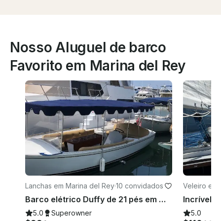
Nosso Aluguel de barco
Favorito em Marina del Rey
Lanchas em Marina del Rey
·
10 convidados
Veleiro em 
Barco elétrico Duffy de 21 pés em Marina del Rey, Califórnia
5.0
Superowner
5.0