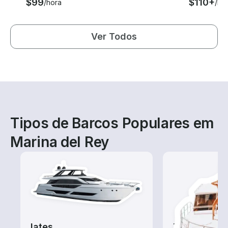
$99
$110+
/hora
/ho
Ver Todos
Tipos de Barcos Populares em
Marina del Rey
Iates
Tours