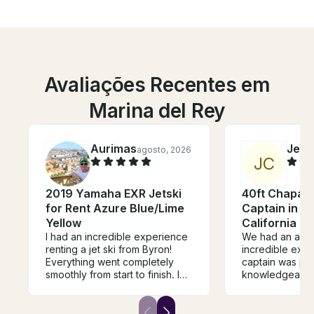
Avaliações Recentes em
Marina del Rey
Aurimas
Jeff
agosto, 2026
J
C
2019 Yamaha EXR Jetski
40ft Chaparr
for Rent Azure Blue/Lime
Captain in Ma
Yellow
California
​I had an incredible experience
We had an abso
renting a jet ski from Byron!
incredible expe
Everything went completely
captain was pro
smoothly from start to finish. I
knowledgeable
took the jet ski on a ride from
entire day feel 
Marina Del Rey up to Malibu
start to finish. 
Pier and back, which took
accommodating