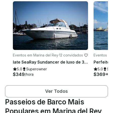
Eventos em Marina del Rey
·
12 convidados
Eventos em
Iate SeaRay Sundancer de luxo de 38 pés
5.0
Superowner
5.0
Su
$349
$369+
/hora
/h
Ver Todos
Passeios de Barco Mais
Populares em Marina del Rey