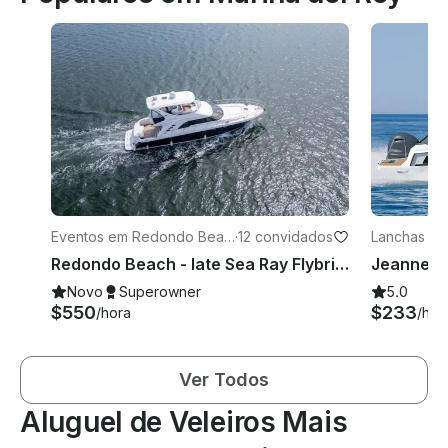
Eventos em Redondo Beac
·
12 convidados
Lanchas em
h
Redondo Beach - Iate Sea Ray Flybridge de 60 pés
Novo
Superowner
5.0
$550
$233
/hora
/hor
Ver Todos
Aluguel de Veleiros Mais