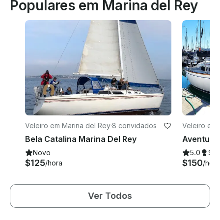
Populares em Marina del Rey
Veleiro em Marina del Rey
·
8 convidados
Veleiro em 
Bela Catalina Marina Del Rey
Novo
5.0
Su
$125
$150
/hora
/hora
Ver Todos