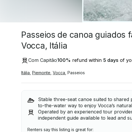
Passeios de canoa guiados 
Vocca, Itália
Com Capitão
100
%
refund within
5 days
of you
Itália
,
Piemonte
,
Vocca
,
Passeios
Stable three-seat canoe suited to shared p
to-the-water way to enjoy Vocca’s natura
Operated by an experienced tour provider 
independent guide available to lead and s
Renters say this listing is great for: