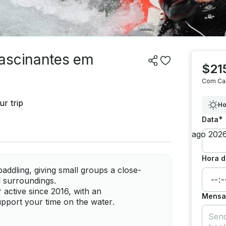
fascinantes em
$21
Com Ca
r trip
Ho
*
Data
Hora d
addling, giving small groups a close-
l surroundings.
active since 2016, with an
Mensag
upport your time on the water.