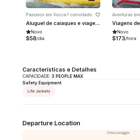
Passeios em Vocca
·
1 convidado
Aventuras e
a
Aluguel de caiaques e viagens em Vocca, Itália
Novo
Novo
$58
$173
/dia
/hora
Características e Detalhes
CAPACIDADE:
3 PEOPLE MAX
Safety Equipment
Life Jackets
Departure Location