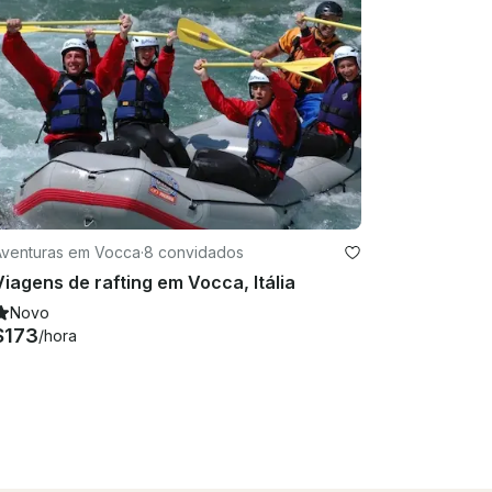
Aventuras em Vocca
·
8 convidados
Viagens de rafting em Vocca, Itália
Novo
$173
/hora