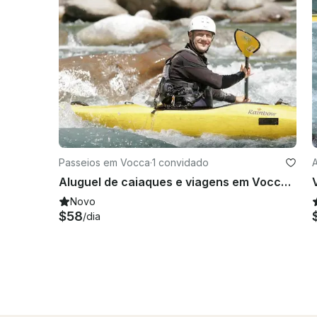
Passeios em Vocca
·
1 convidado
Aluguel de caiaques e viagens em Vocca, Itália
Novo
$58
/dia