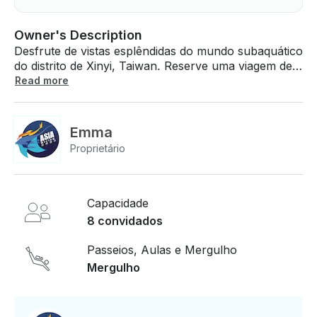
Owner's Description
Desfrute de vistas esplêndidas do mundo subaquático
do distrito de Xinyi, Taiwan. Reserve uma viagem de
mergulho por apenas $2.500 TWD por pessoa para
Read more
1 mergulho.Tarifa: • $2.500 TWD por pessoa para 1
mergulho Se você tiver alguma dúvida, podemos
respondê-la por meio da plataforma de mensagens
Emma
da GetMyBoat antes de você pagar. Basta clicar em
Proprietário
“Solicitar reserva” e nos enviar uma pergunta para
uma oferta personalizada.
Capacidade
8 convidados
Passeios, Aulas e Mergulho
Mergulho