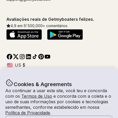
Avaliações reais de Getmyboaters felizes.
4.9
em 5!
500,000
+ comentários
Cookies & Agreements
© Getmyboat 2026
Termos
Privacidade
Ao continuar a usar este site, você leu e concorda
com os
Termos de Uso
e concorda com a coleta e o
uso de suas informações por cookies e tecnologias
semelhantes, conforme estabelecido em nossa
11 ago 2026
$108 /hora
Política de Privacidade
.
1 hora
2
Convidados
Tarifa Estimada