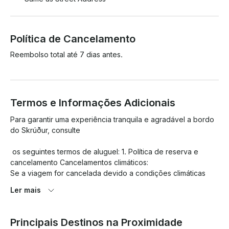
Política de Cancelamento
Reembolso total até 7 dias antes.
Termos e Informações Adicionais
Para garantir uma experiência tranquila e agradável a bordo 
do Skrúður, consulte

 os seguintes termos de aluguel: 1. Política de reserva e 
cancelamento Cancelamentos climáticos: 

Se a viagem for cancelada devido a condições climáticas 
inseguras, você receberá um reembolso total ou a opção de 
Ler mais
reagendar. O iate parte dentro do cronograma. Se os 
hóspedes chegarem atrasados, a viagem poderá ser 
reduzida sem reembolso. O não comparecimento será 
Principais Destinos na Proximidade
cobrado integralmente
