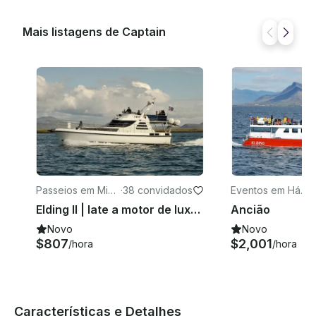
Mais listagens de Captain
Passeios em Miðb
·
38 convidados
Eventos em Háal
·
org
eiti
Elding II | Iate a motor de luxo de 48 pés
Ancião
Novo
Novo
$807
$2,001
/hora
/hora
Características e Detalhes