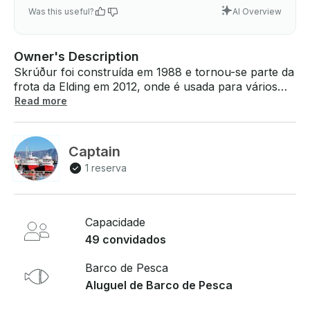
Was this useful?
AI Overview
Owner's Description
Skrúður foi construída em 1988 e tornou-se parte da
frota da Elding em 2012, onde é usada para vários
passeios particulares e, ocasionalmente, opera como
Read more
balsa para a ilha Viðey. Projetado para versatilidade e
conforto, o Skrúður está bem equipado para
observação de baleias em pequenos grupos, pesca
Captain
marítima e outras aventuras oceânicas. Possui duas
1 reserva
plataformas de observação ao ar livre e um
espaçoso salão interno com assentos amplos,
proporcionando uma experiência confortável e
envolvente. Com sua estabilidade e excelentes
Capacidade
instalações, Skrúður é a escolha ideal para grupos
49 convidados
de médio porte que buscam uma viagem marítima
emocionante e inesquecível .
Barco de Pesca
Aluguel de Barco de Pesca