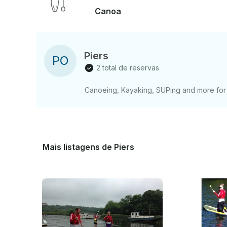
Canoa
Piers
P
O
2 total de reservas
Canoeing, Kayaking, SUPing and more for 
Mais listagens de Piers