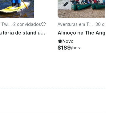
 Twic
·
2 convidados
Aventuras em Twi
·
30 convidados
ckenham
Aula introdutória de stand up paddleboard de 2 horas pronta para reservar em Richmond, Reino Unido
Almoço na The Anglers Canoe Trip - Richmond, Londres
Novo
$189
/hora