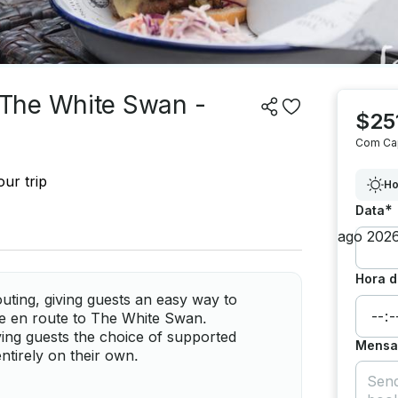
The White Swan -
$25
Com Ca
ur trip
Ho
*
Data
Hora d
outing, giving guests an easy way to
e en route to The White Swan.
ving guests the choice of supported
Mensag
ntirely on their own.