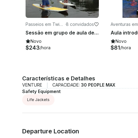
Passeios em Twick
·
8 convidados
Aventuras em
enham
kenham
Sessão em grupo de aula de stand up paddleboard de 2 horas em Richmond
Novo
Novo
$243
$81
/hora
/hora
Características e Detalhes
VENTURE
CAPACIDADE:
30 PEOPLE MAX
Safety Equipment
Life Jackets
Departure Location