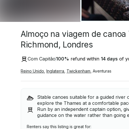
Almoço na viagem de canoa 
Richmond, Londres
Com Capitão
100
%
refund within
14 days
of yo
Reino Unido
,
Inglaterra
,
Twickenham
,
Aventuras
Stable canoes suitable for a guided river 
explore the Thames at a comfortable pac
Run by an independent captain option, gi
guidance on the water rather than going e
Renters say this listing is great for: