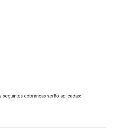
 seguintes cobranças serão aplicadas:

urso 7-0 dias antes da data do curso 100% da taxa 