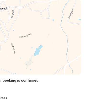
ur
booking is confirmed.
n
dress