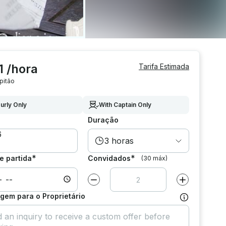
1 /hora
Tarifa Estimada
pitão
urly Only
With Captain Only
Duração
3 horas
*
*
e partida
Convidados
(30 máx)
Diminuir valor por
1
Aumentar valor
em para o Proprietário