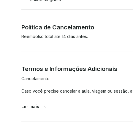
Política de Cancelamento
Reembolso total até 14 dias antes.
Termos e Informações Adicionais
Cancelamento

Caso você precise cancelar a aula, viagem ou sessão, as
14-8 dias antes da data do curso 50% da taxa total do c
Ler mais
do curso

Reembolsos
