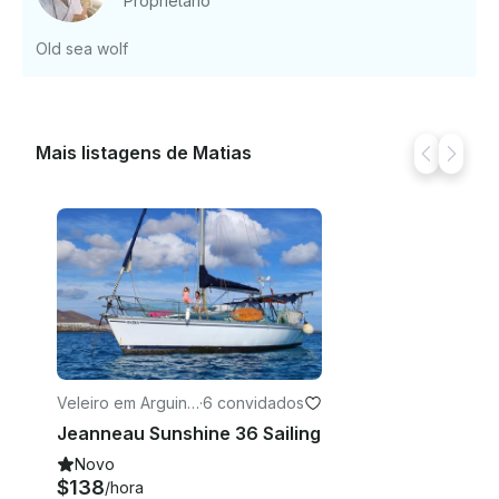
Proprietário
Old sea wolf
Mais listagens de Matias
Veleiro em Arguine
·
6 convidados
guín
Jeanneau Sunshine 36 Sailing
Novo
$138
/hora