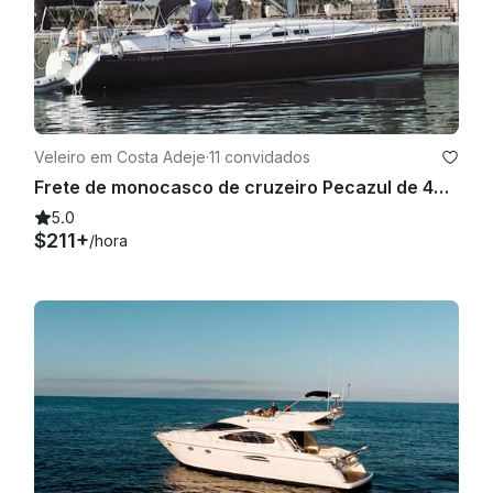
Veleiro em Costa Adeje
·
11 convidados
Frete de monocasco de cruzeiro Pecazul de 40 pés na Costa de Jeadeje (Tenerife), Espanha
5.0
$211+
/hora