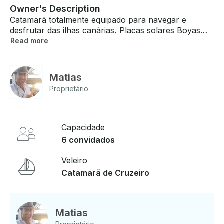
Owner's Description
Catamarã totalmente equipado para navegar e
desfrutar das ilhas canárias. Placas solares Boyas
Cañas de pesca Piloto automático Genoa Viagens de
Read more
pesca e festas à vela Preço: 3 horas: €300
(€100/hora) €50 X pessoa, 3 horas de saída
Matias
Proprietário
Capacidade
6 convidados
Veleiro
Catamarã de Cruzeiro
Matias