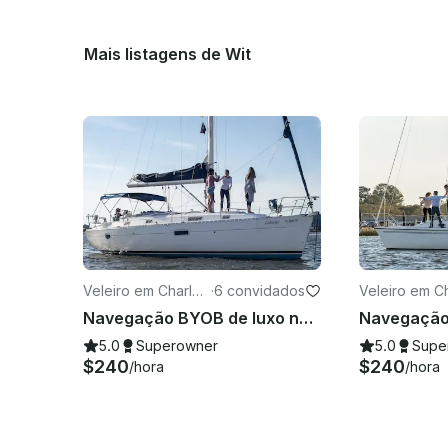
Mais listagens de Wit
Veleiro em Charles
·
6 convidados
Veleiro em C
ton
ton
Navegação BYOB de luxo no porto de Charleston
5.0
Superowner
5.0
Supe
$240
$240
/hora
/hora