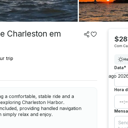
de Charleston em
$28
Com Ca
r trip
Ho
*
Data
Hora d
g a comfortable, stable ride and a
s exploring Charleston Harbor.
included, providing handled navigation
Mensag
 simply relax and enjoy.