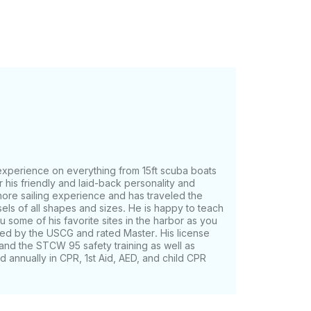
 um passeio ao pôr do sol na hora dourada,
egação, perfeita para hóspedes que
experience on everything from 15ft scuba boats
r his friendly and laid-back personality and
shore sailing experience and has traveled the
els of all shapes and sizes. He is happy to teach
 some of his favorite sites in the harbor as you
nsed by the USCG and rated Master. His license
 and the STCW 95 safety training as well as
d annually in CPR, 1st Aid, AED, and child CPR