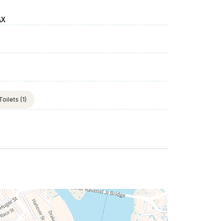
AX
Toilets
(1)