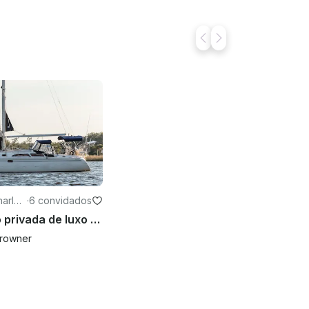
harles
·
6 convidados
Navegação privada de luxo no porto de Charleston — Capitão incluído, BYOB
rowner