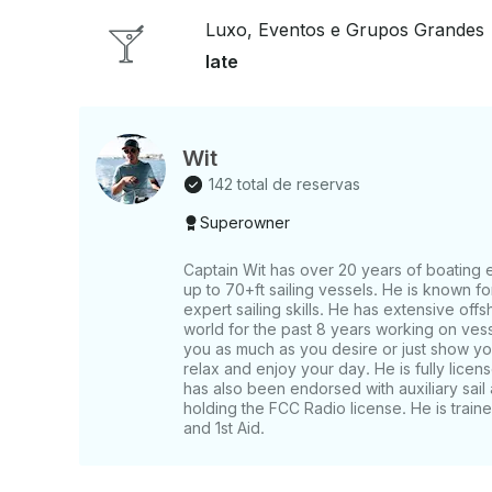
procurando um relaxante cruzeiro pelo porto ou
Luxo, Eventos e Grupos Grandes
Tramuntana oferece uma alternativa única à nav
procuram conforto e tranquilidade na água
Iate
Wit
142 total de reservas
Superowner
Captain Wit has over 20 years of boating 
up to 70+ft sailing vessels. He is known fo
expert sailing skills. He has extensive off
world for the past 8 years working on vess
you as much as you desire or just show you
relax and enjoy your day. He is fully lice
has also been endorsed with auxiliary sail
holding the FCC Radio license. He is traine
and 1st Aid.