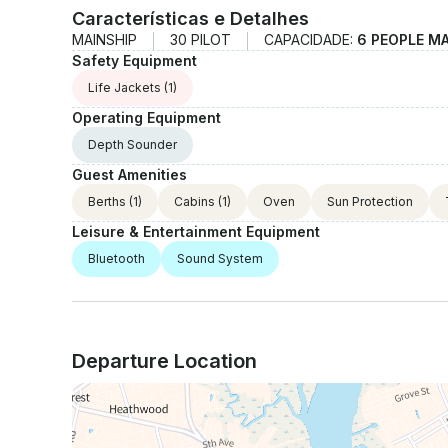
Características e Detalhes
MAINSHIP
30 PILOT
CAPACIDADE:
6 PEOPLE M
Safety Equipment
Life Jackets
(1)
Operating Equipment
Depth Sounder
Guest Amenities
Berths
(1)
Cabins
(1)
Oven
Sun Protection
Leisure & Entertainment Equipment
Bluetooth
Sound System
Departure Location