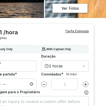
Ver Fotos
1 /hora
Tarifa Estimada
pitão
urly Only
With Captain Only
Duração
2 horas
*
*
e partida
Convidados
(6 máx)
Diminuir valor por
1
Aumentar valor
em para o Proprietário