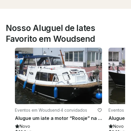
Nosso Aluguel de Iates
Favorito em Woudsend
Eventos em Woudsend
·
4 convidados
Eventos e
Alugue um iate a motor “Roosje” na Frísia, Holanda, para até 4 pessoas
Novo
Novo