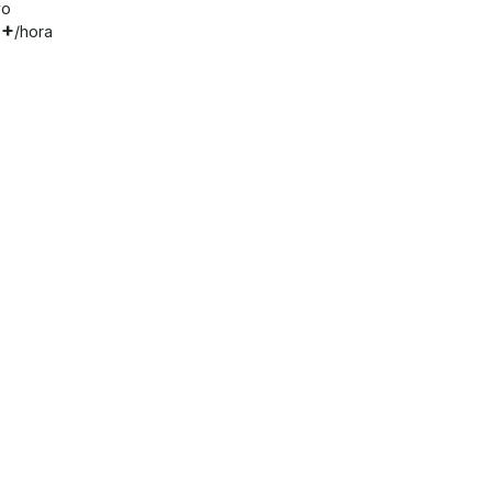
vo
0+
/hora