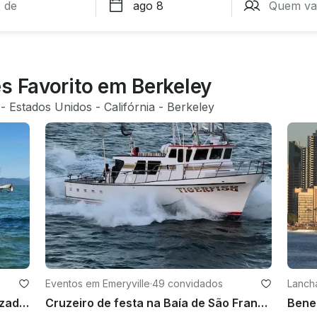
s Favorito em Berkeley
 - 
Estados Unidos
 - 
Califórnia
 - 
Berkeley
Eventos em Emeryville
·
49 convidados
Lanch
Barco de festa de 50 pés especializado em cruzeiros pela baía, passeios históricos e viagens de pesca esportiva!
Cruzeiro de festa na Baía de São Francisco a bordo de um navio fretado inspecionado pela USCG de 50 pés