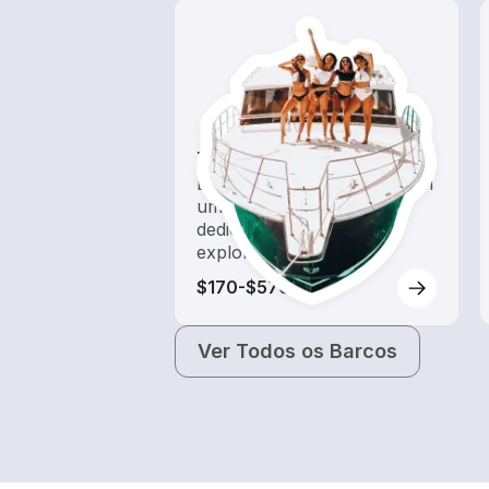
Tours
Explore as águas locais com
um aluguel de barco
dedicado a passeios e
exploração
$170-$570
Ver Todos os Barcos