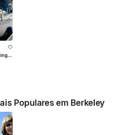
Alugue um monocasco Sabre Cruising de 30 pés em Berkeley, Califórnia
Mais Populares em Berkeley