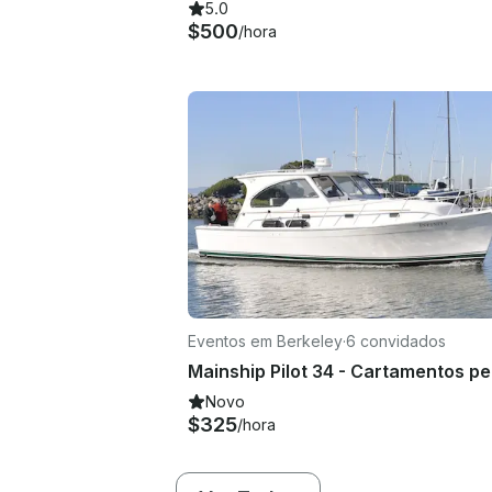
5.0
$500
/hora
Eventos em Berkeley
·
6 convidados
Novo
$325
/hora