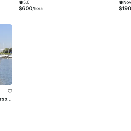
5.0
No
$600
$19
/hora
Mainship Pilot 34 - Cartamentos personalizados e dispersão de cinzas em SF Bay