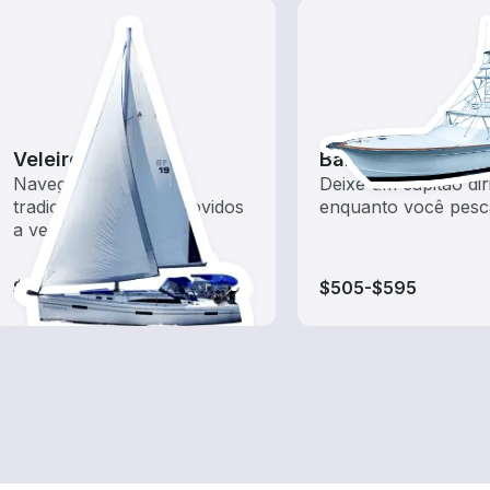
Veleiros
Barcos de pesca
Navegue com estes
Deixe um capitão diri
tradicionais barcos movidos
enquanto você pesc
a vento
$125-$150
$505-$595