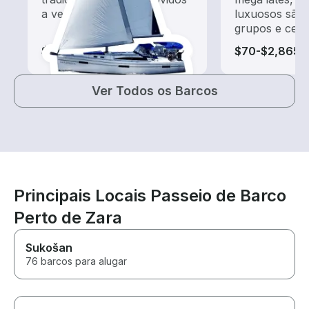
a vento
luxuosos são 
grupos e cele
$145-$965
$70-$2,865
Ver Todos os Barcos
Principais Locais Passeio de Barco
Perto de Zara
Sukošan
76 barcos para alugar