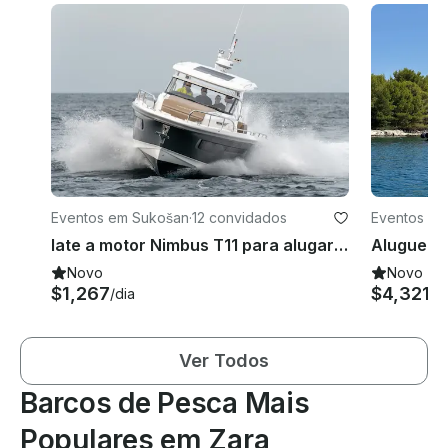
Eventos em Sukošan
·
12 convidados
Eventos em 
v
Iate a motor Nimbus T11 para alugar em Sukošan, entregue a embarcação de Pag a Split
Novo
Novo
$1,267
$4,321
/dia
/d
Ver Todos
Barcos de Pesca Mais
Populares em Zara