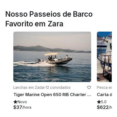
Nosso Passeios de Barco
Favorito em Zara
Lanchas em Zadar
·
12 convidados
Pesca em 
Tiger Marine Open 650 RIB Charter de 21 pés em Zadar, Croácia
Novo
5.0
$37
$622
/hora
/hor