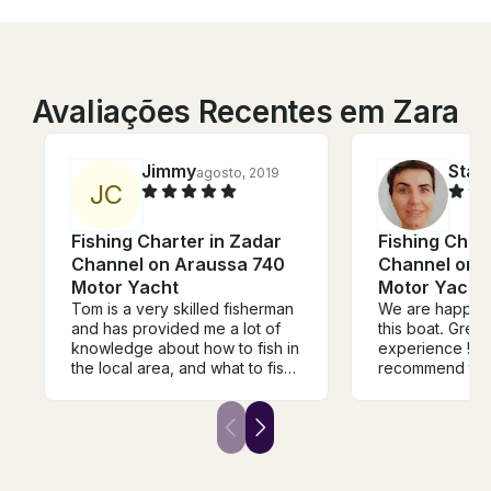
Avaliações Recentes em Zara
Jimmy
Stan
agosto, 2019
J
C
Fishing Charter in Zadar
Fishing Char
Channel on Araussa 740
Channel on 
Motor Yacht
Motor Yacht
Tom is a very skilled fisherman
We are happy t
and has provided me a lot of
this boat. Grea
knowledge about how to fish in
experience ! W
the local area, and what to fish
recommend to 
for. If you are up for a fishing
adventure, talk to Tom.