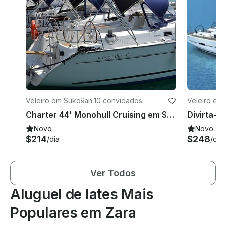
Veleiro em Sukošan
·
10 convidados
Veleiro em
Charter 44' Monohull Cruising em Sukošan, Croácia
Novo
Novo
$214
$248
/dia
/dia
Ver Todos
Aluguel de Iates Mais
Populares em Zara