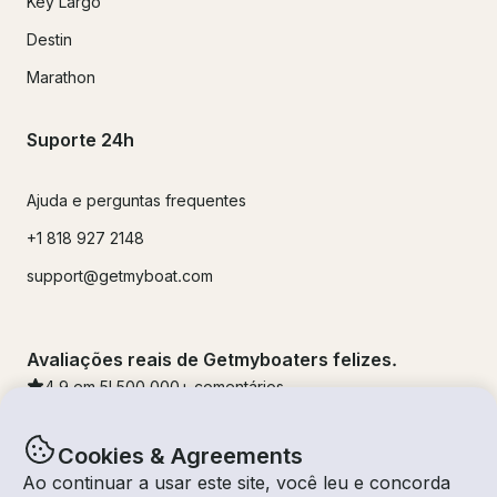
Key Largo
Destin
Marathon
Suporte 24h
Ajuda e perguntas frequentes
+1 818 927 2148
support@getmyboat.com
Avaliações reais de Getmyboaters felizes.
4.9
em 5!
500,000
+ comentários
Cookies & Agreements
Ao continuar a usar este site, você leu e concorda