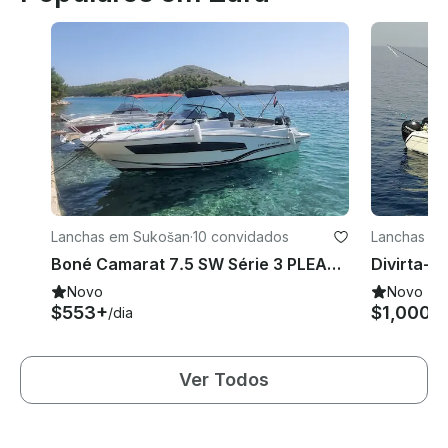
Lanchas em Sukošan
·
10 convidados
Lanchas em
Boné Camarat 7.5 SW Série 3 PLEASURE
Novo
Novo
$553+
$1,000
/dia
/d
Ver Todos